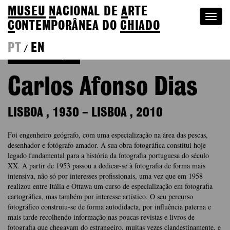
MUSEU
N
ACIONAL
DE
A
RTE
Togg
C
ONTEMPORÂNEA DO
CHIADO
navi
PT
EN
/
Voltar à Coleção
Carlos Afonso Dias
LISBOA
,
1930
–
LISBOA
,
2010
Foi engenheiro geógrafo, com uma especialização na área das pescas,
desenhador e fotógrafo amador. A sua obra fotográfica constitui hoje
legado fundamental para a história da fotografia portuguesa do século
XX. A partir de 1953 passou a dedicar-se à fotografia de forma mais
intensiva, não só por interesses profissionais, uma vez que em 1958
realizou entre Itália e Ottawa um curso de especialização em fotografia
cartográfica, mas também por interesse artístico. O seu percurso
fotográfico construiu-se de forma autodidacta, por influência paterna e
mais tarde recolhendo informação nas poucas revistas e livros de
fotografia que chegavam do estrangeiro, muitas vezes clandestinamente, e