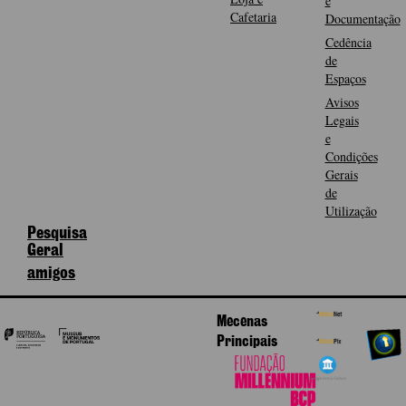
e
Cafetaria
Documentação
Cedência
de
Espaços
Avisos
Legais
e
Condições
Gerais
de
Utilização
Pesquisa
Geral
amigos
Mecenas
Principais