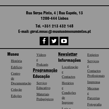
Rua Serpa Pinto, 4 | Rua Capelo, 13
1200-444 Lisboa
Tel. +351 213 432 148
E-mail: geral.mnac@museusemonumentos.pt
Museu
Vídeos
Newsletter
Estágios
e
História
Informações
Serviços
Podcasts
e
Localização
Edifício
Programação
Contactos
e
Centro
Profissionais
Contactos
Educação
de
Imprensa
Serviço
Horários
Documentação
Educativo
e
Mecenas
Coleção
Condições
e
Materiais
Edições
de
Parcerias
Pedagógicos
Ingresso
Fotografia
Loja e