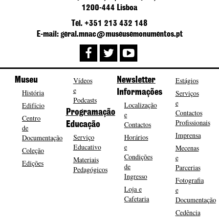
1200-444 Lisboa
Tel. +351 213 432 148
E-mail: geral.mnac@museusemonumentos.pt
Museu
Vídeos
Newsletter
Estágios
e
História
Informações
Serviços
Podcasts
e
Localização
Edifício
Programação
Contactos
e
Centro
Profissionais
Contactos
Educação
de
Imprensa
Serviço
Horários
Documentação
Educativo
e
Mecenas
Coleção
Condições
e
Materiais
Edições
de
Parcerias
Pedagógicos
Ingresso
Fotografia
Loja e
e
Cafetaria
Documentação
Cedência