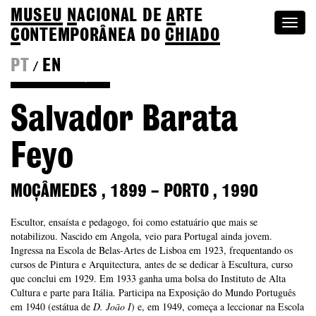
MUSEU
N
ACIONAL
DE
A
RTE
Togg
C
ONTEMPORÂNEA DO
CHIADO
navi
PT
EN
/
Voltar à Coleção
Salvador Barata
Feyo
MOÇÂMEDES
,
1899
–
PORTO
,
1990
Escultor, ensaísta e pedagogo, foi como estatuário que mais se
notabilizou. Nascido em Angola, veio para Portugal ainda jovem.
Ingressa na Escola de Belas-Artes de Lisboa em 1923, frequentando os
cursos de Pintura e Arquitectura, antes de se dedicar à Escultura, curso
que conclui em 1929. Em 1933 ganha uma bolsa do Instituto de Alta
Cultura e parte para Itália. Participa na Exposição do Mundo Português
em 1940 (estátua de
D. João I
) e, em 1949, começa a leccionar na Escola