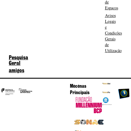
de
Espaços
Avisos
Legais
e
Condições
Gerais
de
Utilização
Pesquisa
Geral
amigos
Mecenas
Principais