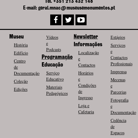
Tel. +351 213 432 148
E-mail: geral.mnac@museusemonumentos.pt
Museu
Vídeos
Newsletter
Estágios
e
História
Informações
Serviços
Podcasts
e
Localização
Edifício
Programação
Contactos
e
Centro
Profissionais
Contactos
Educação
de
Imprensa
Serviço
Horários
Documentação
Educativo
e
Mecenas
Coleção
Condições
e
Materiais
Edições
de
Parcerias
Pedagógicos
Ingresso
Fotografia
Loja e
e
Cafetaria
Documentação
Cedência
de
Espaços