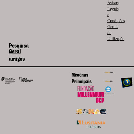
Avisos
Legais
e
Condições
Gerais
de
Utilização
Pesquisa
Geral
amigos
Mecenas
Principais