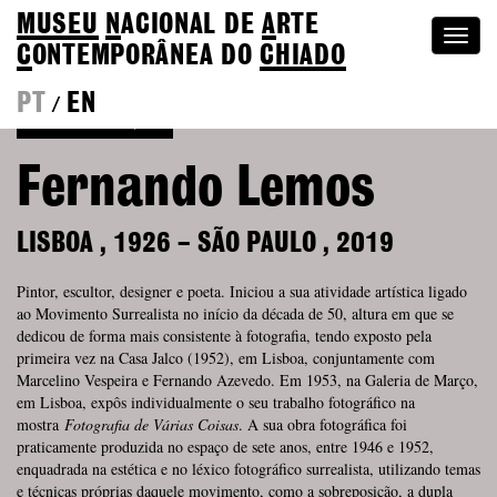
MUSEU
N
ACIONAL
DE
A
RTE
Togg
C
ONTEMPORÂNEA DO
CHIADO
navi
PT
EN
/
Voltar à Coleção
Fernando Lemos
LISBOA
,
1926
–
SÃO PAULO
,
2019
Pintor, escultor, designer e poeta. Iniciou a sua atividade artística ligado
ao Movimento Surrealista no início da década de 50, altura em que se
dedicou de forma mais consistente à fotografia, tendo exposto pela
primeira vez na Casa Jalco (1952), em Lisboa, conjuntamente com
Marcelino Vespeira e Fernando Azevedo. Em 1953, na Galeria de Março,
em Lisboa, expôs individualmente o seu trabalho fotográfico na
mostra
Fotografia de Várias Coisas
. A sua obra fotográfica foi
praticamente produzida no espaço de sete anos, entre 1946 e 1952,
enquadrada na estética e no léxico fotográfico surrealista, utilizando temas
e técnicas próprias daquele movimento, como a sobreposição, a dupla