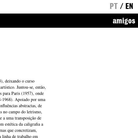
PT
/
EN
amigos
), deixando o curso
tístico. Juntou-se, então,
is para Paris (1957), onde
58-1968). Apoiado por uma
fluências abstractas, de
as no campo do letrismo,
e a uma transposição de
 estética da caligrafia a
mas que concretizam,
 linha de trabalho em