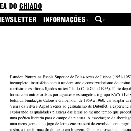
EA DO
CHIADO
NEWSLETTER
INFORMAÇÕES
Estudou Pintura na Escola Superior de Belas-Artes de Lisboa (1951-1953
incompleto, insatisfeito com o academismo e conservadorismo do ensino ar
a artistas e escritores ligados na tertúlia do Café Gelo (1956). Parte depo
forma com outros artistas portugueses e estrangeiros o grupo KWY (19
bolsa da Fundacção Calouste Gulbenkian de 1959 a 1960, vai adaptar as in
Vieira da Silva e Arpad Szènes ao gestualismo de Dubuffet, a experiênci
explorando as qualidades plásticas das letras ao mesmo tempo que proced
uma poética literária para o campo da pintura. A associacção da abordagem
uma mensagem que o jogo de letras encerra será desenvolvida em anagra
assim, a transformacção do texto em imagem. O autor prossegue a mesma