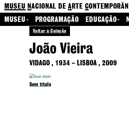
MUSEU
N
ACIONAL
DE
A
RTE
C
ONTEMPORÂN
MUSEU
PROGRAMAÇÃO
EDUCAÇÃO
Voltar à Coleção
João Vieira
VIDAGO
,
1934
–
LISBOA
,
2009
Sem título