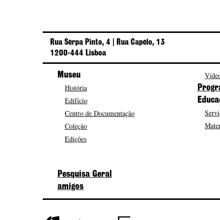
Rua Serpa Pinto, 4 | Rua Capelo, 13
1200-444 Lisboa
Museu
Vídeo
História
Progr
Edifício
Educa
Servi
Centro de Documentação
Mater
Coleção
Edições
Pesquisa Geral
amigos