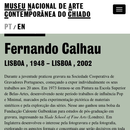
MUSEU
N
ACIONAL
DE
A
RTE
Togg
C
ONTEMPORÂNEA DO
CHIADO
navi
PT
EN
/
Voltar à Coleção
Fernando Calhau
LISBOA
,
1948
–
LISBOA
,
2002
Durante a juventude praticou gravura na Sociedade Cooperativa de
Gravadores Portugueses, começando a expor individualmente os seus
trabalhos aos 20 anos. Em 1973 formou-se em Pintura na Escola Superior
de Belas-Artes, desenvolvendo neste período trabalhos de influência Pop
e Minimal, marcados pela experimentação pictórica de materiais
sintéticos e pela explorcção das séries. Nesse ano ganhou uma bolsa da
Fundacção Calouste Gulbenkian para estudos de pós-graduação em
gravura, ingressando na
Slade School of Fine Arts
(Londres). Em
Inglaterra desenvolveu o interesse pela fotogravura e pela fotografia,
explorando os aspectos formais e conceptuais que serão decisivos em toda