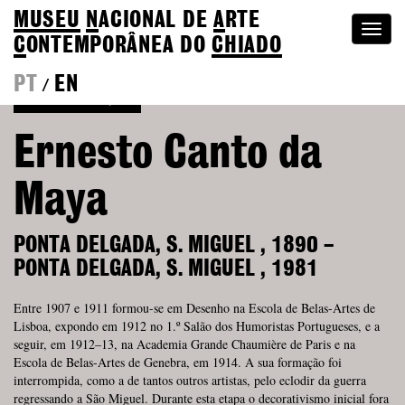
MUSEU
N
ACIONAL
DE
A
RTE
Togg
C
ONTEMPORÂNEA DO
CHIADO
navi
PT
EN
/
Voltar à Coleção
Ernesto Canto da
Maya
PONTA DELGADA, S. MIGUEL
,
1890
–
PONTA DELGADA, S. MIGUEL
,
1981
Entre 1907 e 1911 formou-se em Desenho na Escola de Belas-Artes de
Lisboa, expondo em 1912 no 1.º Salão dos Humoristas Portugueses, e a
seguir, em 1912–13, na Academia Grande Chaumière de Paris e na
Escola de Belas-Artes de Genebra, em 1914. A sua formação foi
interrompida, como a de tantos outros artistas, pelo eclodir da guerra
regressando a São Miguel. Durante esta etapa o decorativismo inicial fora