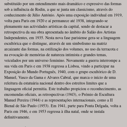
substituído por um entendimento mais dramático e expressivo das formas
sob a influência de Rodin, a que se junta um classicismo, através do
conhecimento de Júlio António. Após uma exposição individual em 1919,
volta para Paris em 1920 e aí permanece até 1938, integrando-se
plenamente nas actividades artísticas da capital, sendo de destacar a
retrospectiva da sua obra apresentada no âmbito do Salão dos Artistas
Independentes, em 1935. Nesta nova fase parisiense gera-se a linguagem
escultórica que o distingue, através de um simbolismo na matriz
arcaizante das formas, na estilização dos volumes, no uso da terracota e
na evocação de memórias de natureza intimista e grandes temas,
veiculados por um universo feminino. Novamente a guerra interrompe a
sua vida em Paris e em 1938 regressa a Lisboa, vindo a participar na
Exposição do Mundo Português, 1940, com o grupo escultórico de D.
Manuel, Vasco da Gama e Alvares Cabral, que marca o início de uma
releitura da estatuária nacional dentro dos estreitos limites que a
linguagem oficial permitia. Este trabalho propiciou o reconhecimento, as
encomendas oficiais, as retrospectivas (1943), o Prémio de Escultura
Manuel Pereira (1944) e as representações internacionais, como a II
Bienal de São Paulo (1953). Em 1941, parte para Ponta Delgada, volta a
Paris em 1946, e em 1953 regressa à ilha natal, onde se instala
definitivamente.