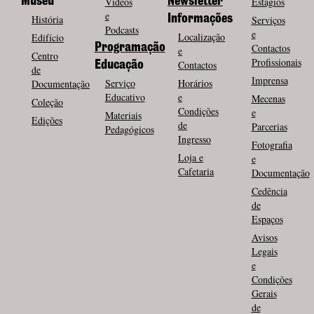
Museu
Vídeos
Newsletter
Estágios
e
História
Informações
Serviços
Podcasts
e
Localização
Edifício
Programação
Contactos
e
Centro
Profissionais
Contactos
Educação
de
Imprensa
Serviço
Horários
Documentação
Educativo
e
Mecenas
Coleção
Condições
e
Materiais
Edições
de
Parcerias
Pedagógicos
Ingresso
Fotografia
Loja e
e
Cafetaria
Documentação
Cedência
de
Espaços
Avisos
Legais
e
Condições
Gerais
de