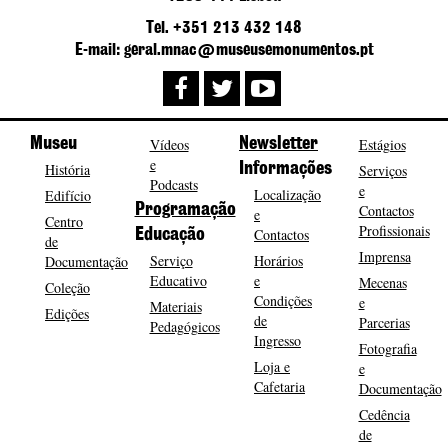
Tel. +351 213 432 148
E-mail: geral.mnac@museusemonumentos.pt
Museu
Vídeos
Newsletter
Estágios
e
História
Informações
Serviços
Podcasts
e
Localização
Edifício
Programação
Contactos
e
Centro
Profissionais
Contactos
Educação
de
Imprensa
Serviço
Horários
Documentação
Educativo
e
Mecenas
Coleção
Condições
e
Materiais
Edições
de
Parcerias
Pedagógicos
Ingresso
Fotografia
Loja e
e
Cafetaria
Documentação
Cedência
de