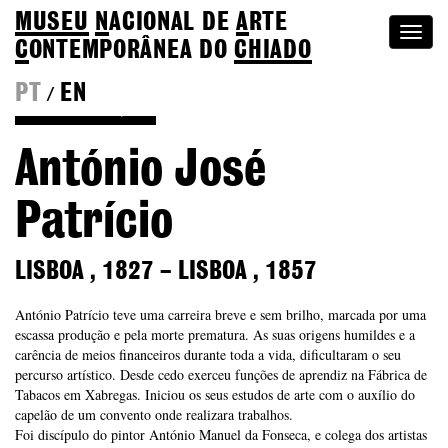
MUSEU
N
ACIONAL
DE
A
RTE
Togg
C
ONTEMPORÂNEA DO
CHIADO
navi
PT
EN
/
Voltar à Coleção
António José
Patrício
LISBOA
,
1827
–
LISBOA
,
1857
António Patrício teve uma carreira breve e sem brilho, marcada por uma
escassa produção e pela morte prematura. As suas origens humildes e a
carência de meios financeiros durante toda a vida, dificultaram o seu
percurso artístico. Desde cedo exerceu funções de aprendiz na Fábrica de
Tabacos em Xabregas. Iniciou os seus estudos de arte com o auxílio do
capelão de um convento onde realizara trabalhos.
Foi discípulo do pintor António Manuel da Fonseca, e colega dos artistas