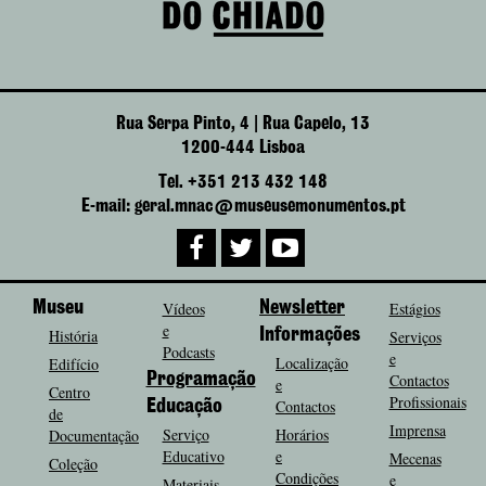
Rua Serpa Pinto, 4 | Rua Capelo, 13
1200-444 Lisboa
Tel. +351 213 432 148
E-mail: geral.mnac@museusemonumentos.pt
Museu
Vídeos
Newsletter
Estágios
e
História
Informações
Serviços
Podcasts
e
Localização
Edifício
Programação
Contactos
e
Centro
Profissionais
Contactos
Educação
de
Imprensa
Serviço
Horários
Documentação
Educativo
e
Mecenas
Coleção
Condições
e
Materiais