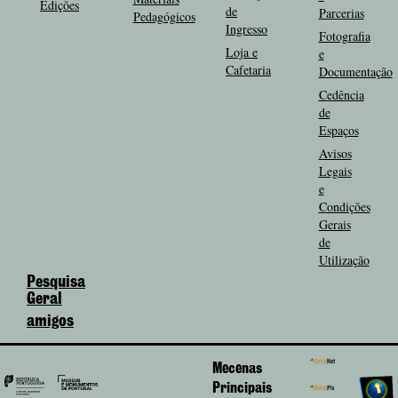
Edições
de
Parcerias
Pedagógicos
Ingresso
Fotografia
Loja e
e
Cafetaria
Documentação
Cedência
de
Espaços
Avisos
Legais
e
Condições
Gerais
de
Utilização
Pesquisa
Geral
amigos
Mecenas
Principais