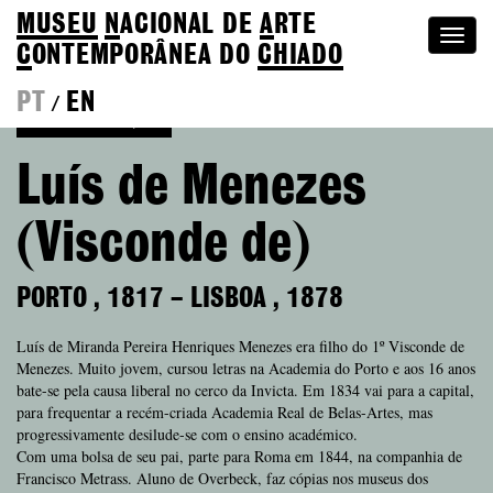
MUSEU
N
ACIONAL
DE
A
RTE
Togg
C
ONTEMPORÂNEA DO
CHIADO
navi
PT
EN
/
Voltar à Coleção
Luís de Menezes
(Visconde de)
PORTO
,
1817
–
LISBOA
,
1878
Luís de Miranda Pereira Henriques Menezes era filho do 1º Visconde de
Menezes. Muito jovem, cursou letras na Academia do Porto e aos 16 anos
bate-se pela causa liberal no cerco da Invicta. Em 1834 vai para a capital,
para frequentar a recém-criada Academia Real de Belas-Artes, mas
progressivamente desilude-se com o ensino académico.
Com uma bolsa de seu pai, parte para Roma em 1844, na companhia de
Francisco Metrass. Aluno de Overbeck, faz cópias nos museus dos