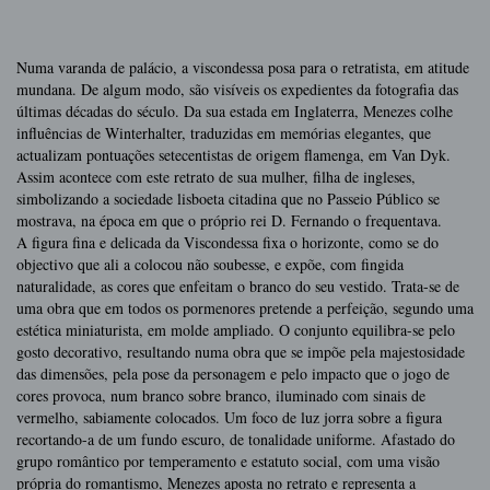
Numa varanda de palácio, a viscondessa posa para o retratista, em atitude
mundana. De algum modo, são visíveis os expedientes da fotografia das
últimas décadas do século. Da sua estada em Inglaterra, Menezes colhe
influências de Winterhalter, traduzidas em memórias elegantes, que
actualizam pontuações setecentistas de origem flamenga, em Van Dyk.
Assim acontece com este retrato de sua mulher, filha de ingleses,
simbolizando a sociedade lisboeta citadina que no Passeio Público se
mostrava, na época em que o próprio rei D. Fernando o frequentava.
A figura fina e delicada da Viscondessa fixa o horizonte, como se do
objectivo que ali a colocou não soubesse, e expõe, com fingida
naturalidade, as cores que enfeitam o branco do seu vestido. Trata-se de
uma obra que em todos os pormenores pretende a perfeição, segundo uma
estética miniaturista, em molde ampliado. O conjunto equilibra-se pelo
gosto decorativo, resultando numa obra que se impõe pela majestosidade
das dimensões, pela pose da personagem e pelo impacto que o jogo de
cores provoca, num branco sobre branco, iluminado com sinais de
vermelho, sabiamente colocados. Um foco de luz jorra sobre a figura
recortando-a de um fundo escuro, de tonalidade uniforme. Afastado do
grupo romântico por temperamento e estatuto social, com uma visão
própria do romantismo, Menezes aposta no retrato e representa a