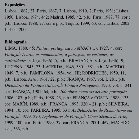
Exposições
Lisboa, 1862, 27; Paris, 1867, 7; Lisboa, 1919, 2; Paris, 1931; Lisboa,
1950; Lisboa, 1974, 442; Madrid, 1985, 42, p.b.; Paris, 1987, 77, cor e
p.b.; Lisboa, 1988, 77, cor e p.b.; Tóquio, 1999, 63, cor; Lisboa, 2002;
Lisboa, 2005.
Bibliografia
LIMA, 1880, 45;
Pintura portuguesa no MNAC
(...), 1927, 4, cor;
Portugal: A arte, os monumentos, a paisagem, os costumes,
as
curiosidades
, s.d. (c. 1936), 5, p.b.; BRAGANÇA, s.d. (c. 1936), 9;
LUCENA, 1943, 73; LACERDA, 1946, 380 – 381, p.b.; MACEDO,
1949, 7, p.b.; PAMPLONA, 1954, vol. III; RODRIGUES, 1959, 11,
p.b.; Lisboa,
Artis
, 1961, 22, p.b.; FRANÇA, 1967, vol. I, 281, p.b.;
Dicionário da Pintura Universal: Pintura Portuguesa
, 1973, vol. 3, 241
cor; FRANÇA, 1981, 64, p.b.;
100 obras maestras del arte portugués
,
1986, 187, p.b.; Paris, 1988, 23, p.b.; FRANÇA e COSTA, 1988, 133,
cor; MARÍN, 1989, p.b.; FRANÇA, 1993, 320 – 21, p.b.; SILVEIRA,
1994, 10, cor; PAREIRA, 1995, 331;
As Belas-Artes do Romantismo em
Portugal
, 1999, 270;
Esplendores de Portugal: Cinco Séculos de Arte
,
1999, 100, cor; Porto, 1999, 37, cor; FRANÇA, 2001, 467; MACEDO,
s.d., 363, p.b.