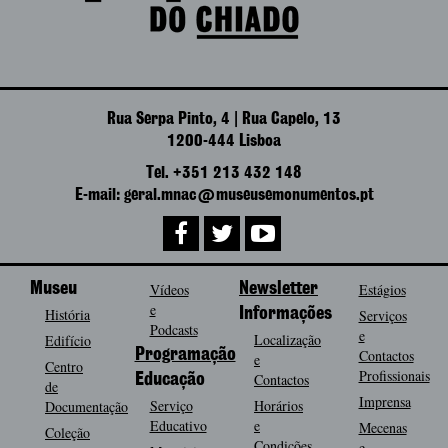
Rua Serpa Pinto, 4 | Rua Capelo, 13
1200-444 Lisboa
Tel. +351 213 432 148
E-mail: geral.mnac@museusemonumentos.pt
Museu
Vídeos
Newsletter
Estágios
e
História
Informações
Serviços
Podcasts
e
Localização
Edifício
Programação
Contactos
e
Centro
Profissionais
Contactos
Educação
de
Imprensa
Serviço
Horários
Documentação
Educativo
e
Mecenas
Coleção
Condições
e