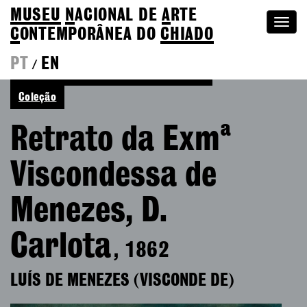
MUSEU
N
ACIONAL
DE
A
RTE
Togg
C
ONTEMPORÂNEA DO
CHIADO
navi
PT
EN
/
Voltar a Luís de Menezes (Visconde de)
Coleção
Retrato da Exmª
Viscondessa de
Menezes, D.
Carlota
, 1862
LUÍS DE MENEZES (VISCONDE DE)