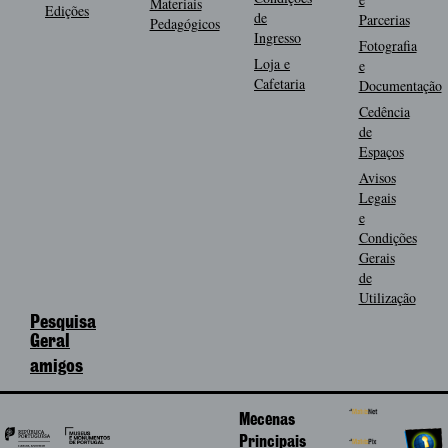
Materiais
Edições
de
Parcerias
Pedagógicos
Ingresso
Fotografia
Loja e
e
Cafetaria
Documentação
Cedência
de
Espaços
Avisos
Legais
e
Condições
Gerais
de
Utilização
Pesquisa
Geral
amigos
Mecenas
Principais