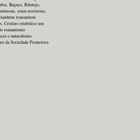
mbra, Buçaco, Ribatejo,
uminosas, cenas nocturnas,
as também transmitem
s. Cristino estabelece um
 do romantismo
ncia o naturalismo.
ções da Sociedade Promotora