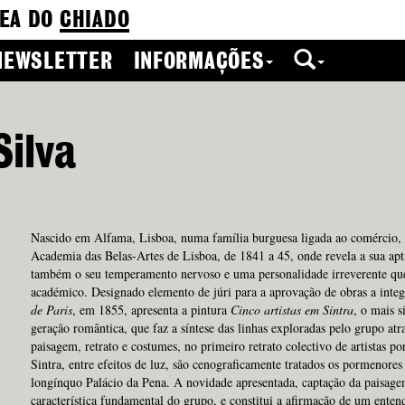
EA DO
CHIADO
NEWSLETTER
INFORMAÇÕES
Silva
Nascido em Alfama, Lisboa, numa família burguesa ligada ao comércio, C
Academia das Belas-Artes de Lisboa, de 1841 a 45, onde revela a sua apti
também o seu temperamento nervoso e uma personalidade irreverente que
académico. Designado elemento de júri para a aprovação de obras a inte
de Paris
, em 1855, apresenta a pintura
Cinco artistas em Sintra
, o mais s
geração romântica, que faz a síntese das linhas exploradas pelo grupo atr
paisagem, retrato e costumes, no primeiro retrato colectivo de artistas p
Sintra, entre efeitos de luz, são cenograficamente tratados os pormenore
longínquo Palácio da Pena. A novidade apresentada, captação da paisagem
característica fundamental do grupo, e constitui a afirmação de um enten