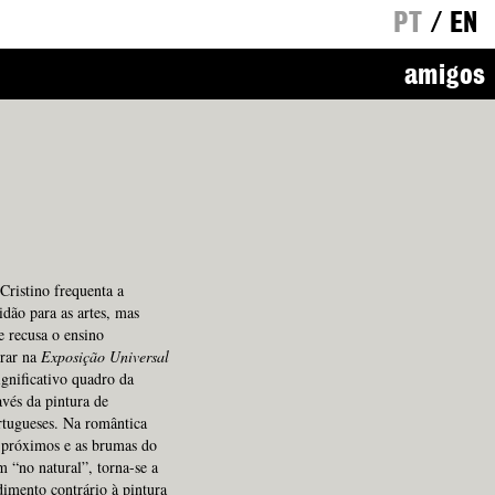
PT
/
EN
amigos
ristino frequenta a
dão para as artes, mas
 recusa o ensino
grar na
Exposição Universal
ignificativo quadro da
avés da pintura de
ortugueses. Na romântica
s próximos e as brumas do
 “no natural”, torna-se a
dimento contrário à pintura