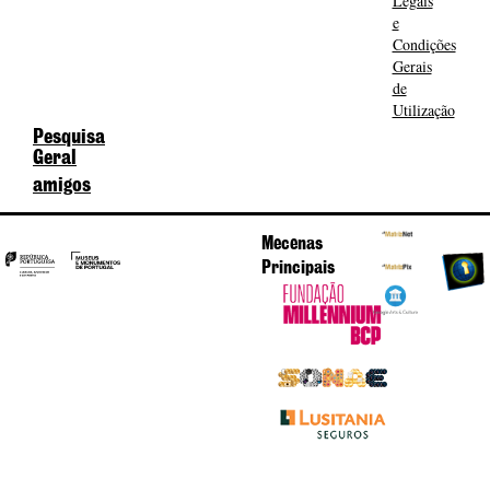
Legais
e
Condições
Gerais
de
Utilização
Pesquisa
Geral
amigos
Mecenas
Principais