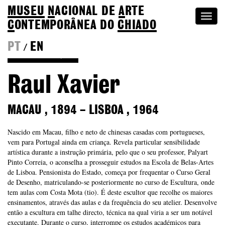
MUSEU
N
ACIONAL
DE
A
RTE
Togg
C
ONTEMPORÂNEA DO
CHIADO
navi
PT
EN
/
Voltar à Coleção
Raul Xavier
MACAU
,
1894
–
LISBOA
,
1964
Nascido em Macau, filho e neto de chinesas casadas com portugueses,
vem para Portugal ainda em criança. Revela particular sensibilidade
artística durante a instrução primária, pelo que o seu professor, Palyart
Pinto Correia, o aconselha a prosseguir estudos na Escola de Belas-Artes
de Lisboa. Pensionista do Estado, começa por frequentar o Curso Geral
de Desenho, matriculando-se posteriormente no curso de Escultura, onde
tem aulas com Costa Mota (tio). É deste escultor que recolhe os maiores
ensinamentos, através das aulas e da frequência do seu atelier. Desenvolve
então a escultura em talhe directo, técnica na qual viria a ser um notável
executante. Durante o curso, interrompe os estudos académicos para