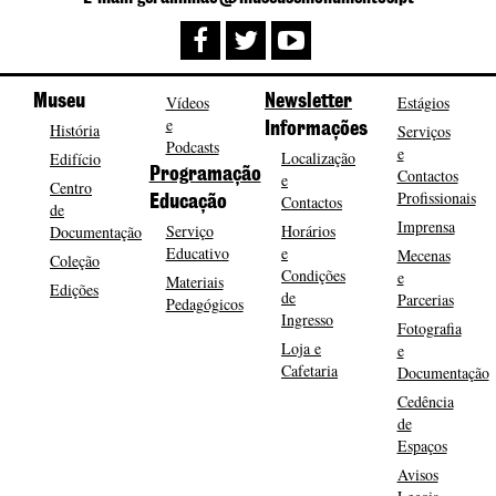
Museu
Vídeos
Newsletter
Estágios
e
História
Informações
Serviços
Podcasts
e
Localização
Edifício
Programação
Contactos
e
Centro
Profissionais
Contactos
Educação
de
Imprensa
Serviço
Horários
Documentação
Educativo
e
Mecenas
Coleção
Condições
e
Materiais
Edições
de
Parcerias
Pedagógicos
Ingresso
Fotografia
Loja e
e
Cafetaria
Documentação
Cedência
de
Espaços
Avisos