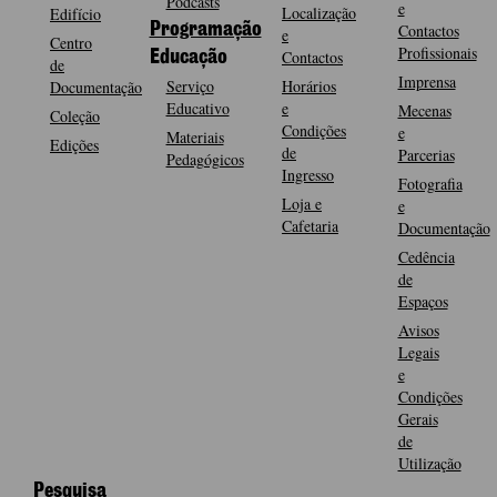
Podcasts
e
Localização
Edifício
Programação
Contactos
e
Centro
Profissionais
Contactos
Educação
de
Imprensa
Serviço
Horários
Documentação
Educativo
e
Mecenas
Coleção
Condições
e
Materiais
Edições
de
Parcerias
Pedagógicos
Ingresso
Fotografia
Loja e
e
Cafetaria
Documentação
Cedência
de
Espaços
Avisos
Legais
e
Condições
Gerais
de
Utilização
Pesquisa