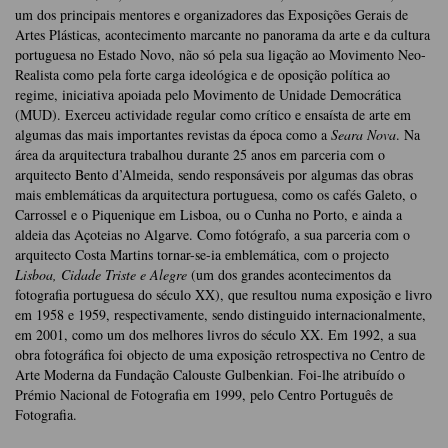
um dos principais mentores e organizadores das Exposições Gerais de
Artes Plásticas, acontecimento marcante no panorama da arte e da cultura
portuguesa no Estado Novo, não só pela sua ligação ao Movimento Neo-
Realista como pela forte carga ideológica e de oposição política ao
regime, iniciativa apoiada pelo Movimento de Unidade Democrática
(MUD). Exerceu actividade regular como crítico e ensaísta de arte em
algumas das mais importantes revistas da época como a
Seara Nova
. Na
área da arquitectura trabalhou durante 25 anos em parceria com o
arquitecto Bento d’Almeida, sendo responsáveis por algumas das obras
mais emblemáticas da arquitectura portuguesa, como os cafés Galeto, o
Carrossel e o Piquenique em Lisboa, ou o Cunha no Porto, e ainda a
aldeia das Açoteias no Algarve. Como fotógrafo, a sua parceria com o
arquitecto Costa Martins tornar-se-ia emblemática, com o projecto
Lisboa, Cidade Triste e Alegre
(um dos grandes acontecimentos da
fotografia portuguesa do século XX), que resultou numa exposição e livro
em 1958 e 1959, respectivamente, sendo distinguido internacionalmente,
em 2001, como um dos melhores livros do século XX. Em 1992, a sua
obra fotográfica foi objecto de uma exposição retrospectiva no Centro de
Arte Moderna da Fundação Calouste Gulbenkian. Foi-lhe atribuído o
Prémio Nacional de Fotografia em 1999, pelo Centro Português de
Fotografia.