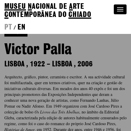
MUSEU
N
ACIONAL
DE
A
RTE
Togg
C
ONTEMPORÂNEA DO
CHIADO
navi
PT
EN
/
Coleção
Victor Palla
LISBOA
,
1922
–
LISBOA
,
2006
Arquitecto, gráfico, pintor, ceramista e escritor. A sua actividade cultural
foi multifacetada, quer em termos criativos, quer na criação e gestão de
iniciativas culturais diversas. Em meados dos anos 40 expôs e foi um dos
principais promotores das Exposições Independentes que deram a
conhecer uma nova geração de artistas, como Fernando Lanhas, Júlio
Pomar ou Nadir Afonso. Em 1949 organizou com José Cardoso Pires a
colecção de bolso
Os Livros das Três Abelhas
, no âmbito da Editorial
Gleba, caracterizada pela edição de autores habitualmente censurados pelo
regime, como foi o caso do romance do próprio José Cardoso Pires,
Histórias de Amor
, em 1952. Durante dez anos, entre 1946 e 1956, foi