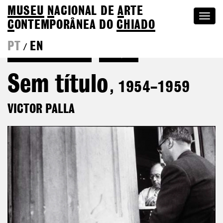
MUSEU
N
ACIONAL
DE
A
RTE
Togg
C
ONTEMPORÂNEA DO
CHIADO
navi
PT
EN
/
Voltar a Victor Palla
Coleção
Sem título
, 1954–1959
VICTOR PALLA