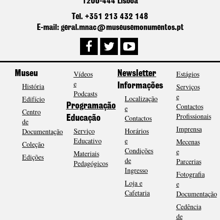
1200-444 Lisboa
Tel. +351 213 432 148
E-mail: geral.mnac@museusemonumentos.pt
Museu
Vídeos
Newsletter
Estágios
e
História
Informações
Serviços
Podcasts
e
Localização
Edifício
Programação
Contactos
e
Centro
Profissionais
Contactos
Educação
de
Imprensa
Serviço
Horários
Documentação
Educativo
e
Mecenas
Coleção
Condições
e
Materiais
Edições
de
Parcerias
Pedagógicos
Ingresso
Fotografia
Loja e
e
Cafetaria
Documentação
Cedência
de