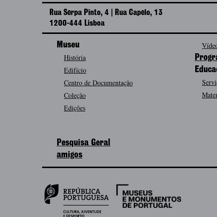
Rua Serpa Pinto, 4 | Rua Capelo, 13
1200-444 Lisboa
Museu
Vídeo
História
Progr
Edifício
Educa
Servi
Centro de Documentação
Mater
Coleção
Edições
Pesquisa Geral
amigos