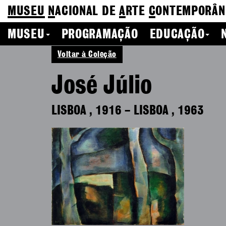
MUSEU
N
ACIONAL
DE
A
RTE
C
ONTEMPORÂN
MUSEU
PROGRAMAÇÃO
EDUCAÇÃO
Voltar à Coleção
José Júlio
LISBOA
,
1916
–
LISBOA
,
1963