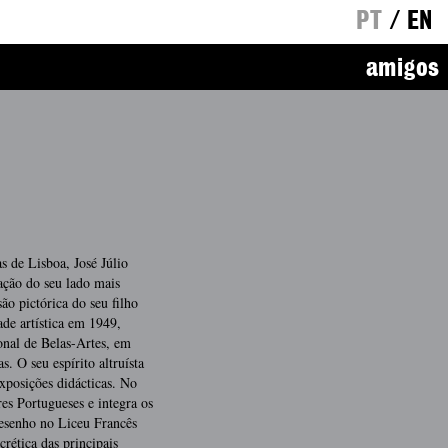
PT
/
EN
amigos
 de Lisboa, José Júlio
ação do seu lado mais
ão pictórica do seu filho
ade artística em 1949,
nal de Belas-Artes, em
. O seu espírito altruísta
exposições didácticas. No
es Portugueses e integra os
esenho no Liceu Francês
rética das principais