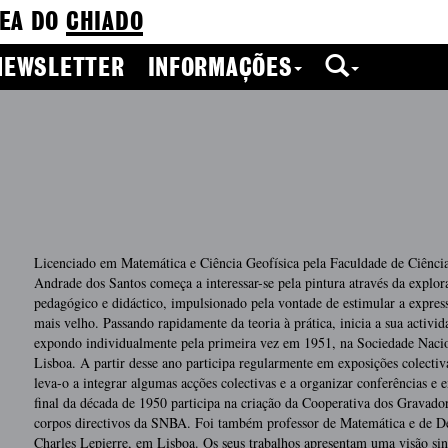
EA DO
CHIADO
NEWSLETTER
INFORMAÇÕES
Licenciado em Matemática e Ciência Geofísica pela Faculdade de Ciências
Andrade dos Santos começa a interessar-se pela pintura através da explor
pedagógico e didáctico, impulsionado pela vontade de estimular a express
mais velho. Passando rapidamente da teoria à prática, inicia a sua activid
expondo individualmente pela primeira vez em 1951, na Sociedade Nacio
Lisboa. A partir desse ano participa regularmente em exposições colectivas
leva-o a integrar algumas acções colectivas e a organizar conferências e 
final da década de 1950 participa na criação da Cooperativa dos Gravador
corpos directivos da SNBA. Foi também professor de Matemática e de D
Charles Lepierre, em Lisboa. Os seus trabalhos apresentam uma visão sinc