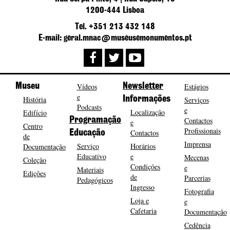
1200-444 Lisboa
Tel. +351 213 432 148
E-mail: geral.mnac@museusemonumentos.pt
Museu
Vídeos
Newsletter
Estágios
e
História
Informações
Serviços
Podcasts
e
Localização
Edifício
Programação
Contactos
e
Centro
Profissionais
Contactos
Educação
de
Imprensa
Serviço
Horários
Documentação
Educativo
e
Mecenas
Coleção
Condições
e
Materiais
Edições
de
Parcerias
Pedagógicos
Ingresso
Fotografia
Loja e
e
Cafetaria
Documentação
Cedência