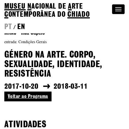
MUSEU
N
ACIONAL
DE
A
RTE
Togg
C
ONTEMPORÂNEA DO
CHIADO
navi
PT
EN
/
MNAC - Rua Capelo
entrada: Condições Gerais
GÉNERO NA ARTE. CORPO,
SEXUALIDADE, IDENTIDADE,
RESISTÊNCIA
2017-10-20
2018-03-11
Voltar ao Programa
ATIVIDADES