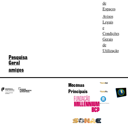
de
Espaços
Avisos
Legais
e
Condições
Gerais
de
Utilização
Pesquisa
Geral
amigos
Mecenas
Principais