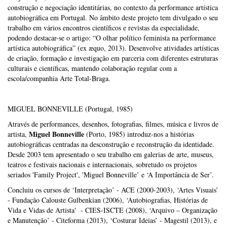
construção e negociação identitárias, no contexto da performance artística
autobiográfica em Portugal. No âmbito deste projeto tem divulgado o seu
trabalho em vários encontros científicos e revistas da especialidade,
podendo destacar-se o artigo: “O olhar político feminista na performance
artística autobiográfica” (ex æquo, 2013). Desenvolve atividades artísticas
de criação, formação e investigação em parceria com diferentes estruturas
culturais e científicas, mantendo colaboração regular com a
escola/companhia Arte Total-Braga.
MIGUEL BONNEVILLE (Portugal, 1985)
Através de performances, desenhos, fotografias, filmes, música e livros de
Miguel Bonneville
artista,
(Porto, 1985) introduz-nos a histórias
autobiográficas centradas na desconstrução e reconstrução da identidade.
Desde 2003 tem apresentado o seu trabalho em galerias de arte, museus,
teatros e festivais nacionais e internacionais, sobretudo os projetos
seriados 'Family Project', 'Miguel Bonneville’ e ‘A Importância de Ser’.
Concluiu os cursos de ‘Interpretação’ - ACE (2000-2003), ‘Artes Visuais’
- Fundação Calouste Gulbenkian (2006), ‘Autobiografias, Histórias de
Vida e Vidas de Artista' - CIES-ISCTE (2008), ‘Arquivo – Organização
e Manutenção’ - Citeforma (2013), ‘Costurar Ideias’ - Magestil (2013), e