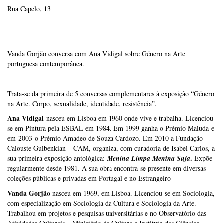
Rua Capelo, 13
Vanda Gorjão conversa com Ana Vidigal sobre Género na Arte
portuguesa contemporânea.
Trata-se da primeira de 5 conversas complementares à exposição “Género
na Arte. Corpo, sexualidade, identidade, resistência”.
Ana Vidigal
nasceu em Lisboa em 1960 onde vive e trabalha. Licenciou-
se em Pintura pela ESBAL em 1984. Em 1999 ganha o Prémio Maluda e
em 2003 o Prémio Amadeo de Souza Cardozo. Em 2010 a Fundação
Calouste Gulbenkian – CAM, organiza, com curadoria de Isabel Carlos, a
.
sua primeira exposição antológica:
Menina Limpa Menina Suja
Expõe
regularmente desde 1981. A sua obra encontra-se presente em diversas
coleções públicas e privadas em Portugal e no Estrangeiro
Vanda Gorjão
nasceu em 1969, em Lisboa.
Licenciou-se em Sociologia,
com especialização em Sociologia da Cultura e Sociologia da Arte.
Trabalhou em projetos e pesquisas universitárias e no Observatório das
Atividades Culturais – Ministério da Cultura e Instituto das Ciências