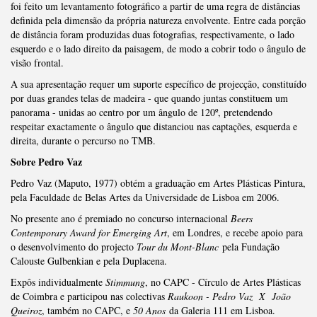
foi feito um levantamento fotográfico a partir de uma regra de distâncias
definida pela dimensão da própria natureza envolvente. Entre cada porção
de distância foram produzidas duas fotografias, respectivamente, o lado
esquerdo e o lado direito da paisagem, de modo a cobrir todo o ângulo de
visão frontal.
A sua apresentação requer um suporte específico de projecção, constituído
por duas grandes telas de madeira - que quando juntas constituem um
panorama - unidas ao centro por um ângulo de 120º, pretendendo
respeitar exactamente o ângulo que distanciou nas captações, esquerda e
direita, durante o percurso no TMB.
Sobre Pedro Vaz
Pedro Vaz (Maputo, 1977) obtém a graduação em Artes Plásticas Pintura,
pela Faculdade de Belas Artes da Universidade de Lisboa em 2006.
No presente ano é premiado no concurso internacional
Beers
Contemporary Award for Emerging Art
, em Londres, e recebe apoio para
o desenvolvimento do projecto
Tour du Mont-Blanc
pela Fundação
Calouste Gulbenkian e pela Duplacena.
Expôs individualmente
Stimmung
, no CAPC - Círculo de Artes Plásticas
de Coimbra e participou nas colectivas
Raukoon - Pedro Vaz X João
Queiroz
, também no CAPC, e
50 Anos
da Galeria 111 em Lisboa.