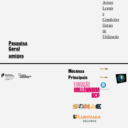
Avisos
Legais
e
Condições
Gerais
de
Utilização
Pesquisa
Geral
amigos
Mecenas
Principais