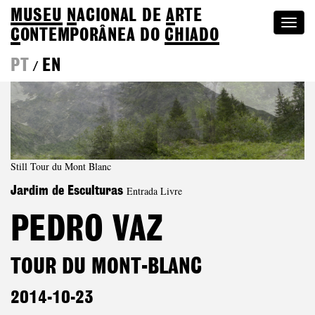
MUSEU
N
ACIONAL
DE
A
RTE
Togg
C
ONTEMPORÂNEA DO
CHIADO
navi
PT
EN
/
Still Tour du Mont Blanc
Entrada Livre
Jardim de Esculturas
PEDRO VAZ
TOUR DU MONT-BLANC
2014-10-23