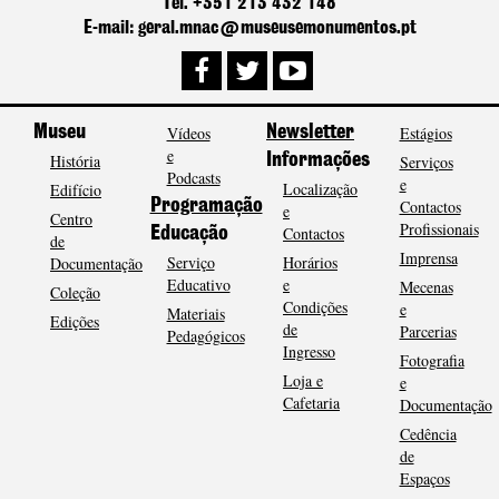
Tel. +351 213 432 148
E-mail: geral.mnac@museusemonumentos.pt
Museu
Vídeos
Newsletter
Estágios
e
História
Informações
Serviços
Podcasts
e
Localização
Edifício
Programação
Contactos
e
Centro
Profissionais
Contactos
Educação
de
Imprensa
Serviço
Horários
Documentação
Educativo
e
Mecenas
Coleção
Condições
e
Materiais
Edições
de
Parcerias
Pedagógicos
Ingresso
Fotografia
Loja e
e
Cafetaria
Documentação
Cedência
de
Espaços