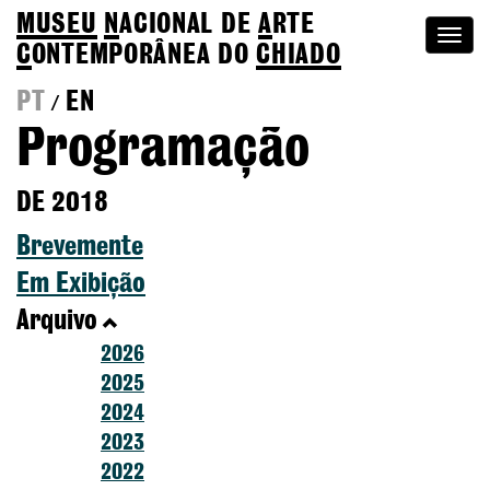
MUSEU
N
ACIONAL
DE
A
RTE
Togg
C
ONTEMPORÂNEA DO
CHIADO
navi
PT
EN
/
Programação
DE 2018
Brevemente
Em Exibição
Arquivo
2026
2025
2024
2023
2022