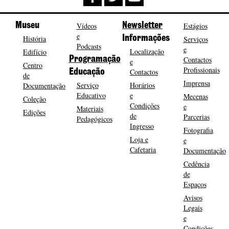
Museu
Vídeos
Newsletter
Estágios
e
História
Informações
Serviços
Podcasts
e
Localização
Edifício
Programação
Contactos
e
Centro
Profissionais
Contactos
Educação
de
Imprensa
Serviço
Horários
Documentação
Educativo
e
Mecenas
Coleção
Condições
e
Materiais
Edições
de
Parcerias
Pedagógicos
Ingresso
Fotografia
Loja e
e
Cafetaria
Documentação
Cedência
de
Espaços
Avisos
Legais
e
Condições