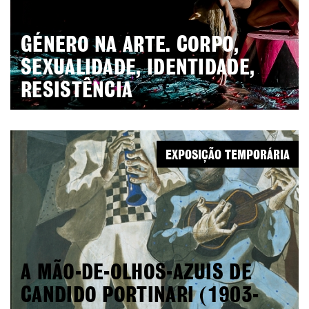
GÉNERO NA ARTE. CORPO,
SEXUALIDADE, IDENTIDADE,
RESISTÊNCIA
EXPOSIÇÃO TEMPORÁRIA
A MÃO-DE-OLHOS-AZUIS DE
CANDIDO PORTINARI (1903-