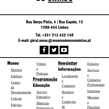
Rua Serpa Pinto, 4 | Rua Capelo, 13
1200-444 Lisboa
Tel. +351 213 432 148
E-mail: geral.mnac@museusemonumentos.pt
Museu
Vídeos
Newsletter
Estágios
e
História
Informações
Serviços
Podcasts
e
Localização
Edifício
Programação
Contactos
e
Centro
Profissionais
Contactos
Educação
de
Imprensa
Serviço
Horários
Documentação
Educativo
e
Mecenas
Coleção
Condições
e
Materiais
Edições
de
Parcerias
Pedagógicos