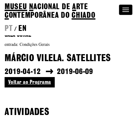
MUSEU
N
ACIONAL
DE
A
RTE
Togg
C
ONTEMPORÂNEA DO
CHIADO
navi
PT
EN
/
SALA SONAE
entrada: Condições Gerais
MÁRCIO VILELA. SATELLITES
2019-04-12
2019-06-09
Voltar ao Programa
ATIVIDADES