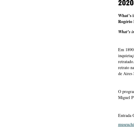
2020
What’s i
Rogério
What’s i
Em 1890 e
inquietaç
retratado
retrato n
de Aires 
O program
Miguel P
Entrada G
museuch