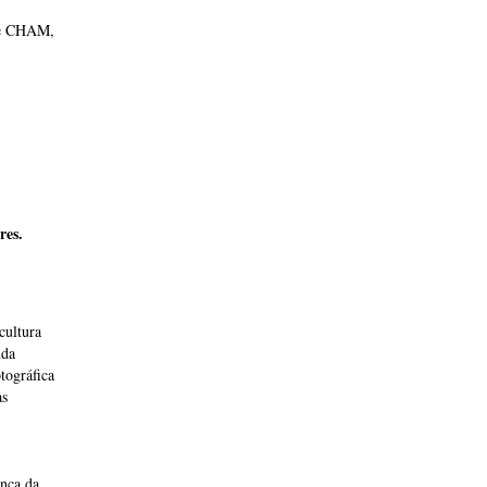
 e CHAM,
res.
cultura
nda
tográfica
as
ança da