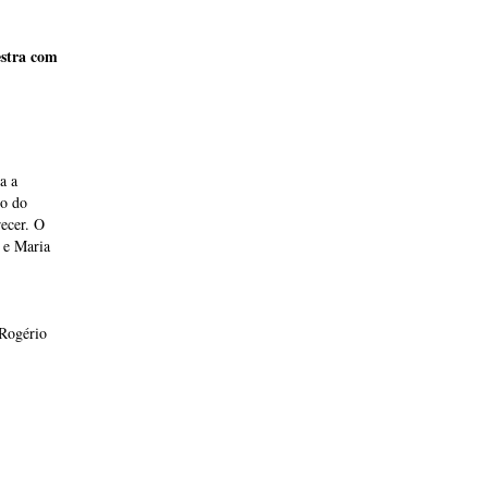
estra com
a a
lo do
recer. O
 e Maria
 Rogério