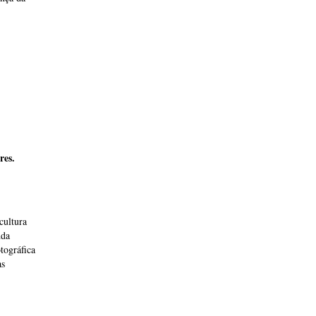
res.
cultura
nda
tográfica
as