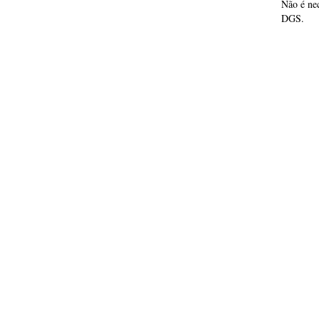
Não é nec
DGS.