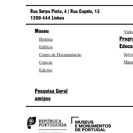
Rua Serpa Pinto, 4 | Rua Capelo, 13
1200-444 Lisboa
Museu
Vídeo
História
Progr
Edifício
Educa
Servi
Centro de Documentação
Mater
Coleção
Edições
Pesquisa Geral
amigos