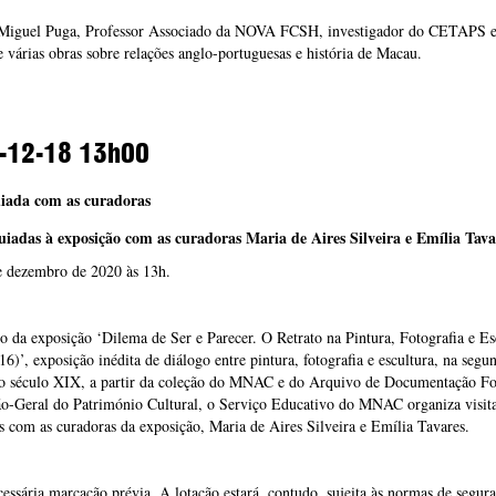
Miguel Puga, Professor Associado da NOVA FCSH, investigador do CETAPS
e várias obras sobre relações anglo-portuguesas e história de Macau.
-12-18
13h00
uiada com as curadoras
guiadas à exposição com as curadoras Maria de Aires Silveira e Emília Tava
e dezembro de 2020 às 13h.
 da exposição ‘Dilema de Ser e Parecer. O Retrato na Pintura, Fotografia e Es
6)’, exposição inédita de diálogo entre pintura, fotografia e escultura, na segu
o século XIX, a partir da coleção do MNAC e do Arquivo de Documentação Fo
ão-Geral do Património Cultural, o Serviço Educativo do MNAC organiza visit
s com as curadoras da exposição, Maria de Aires Silveira e Emília Tavares.
essária marcação prévia. A lotação estará, contudo, sujeita às normas de segur