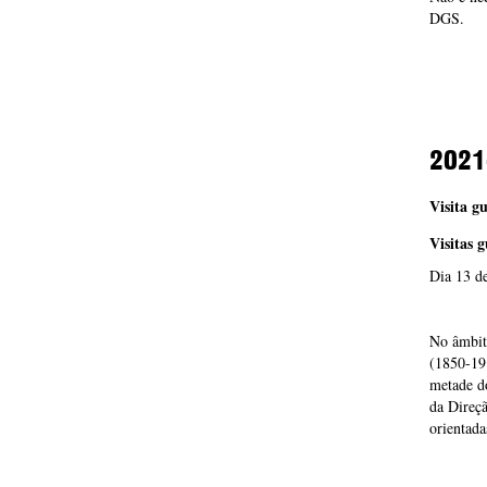
DGS.
2021
Visita g
Visitas 
Dia 13 de
No âmbito
(1850-191
metade d
da Direç
orientada