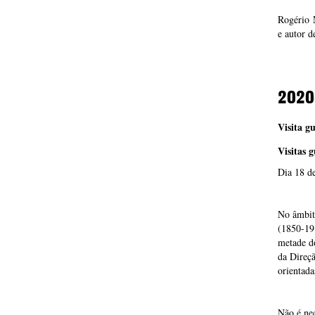
Rogério 
e autor d
2020
Visita g
Visitas 
Dia 18 d
No âmbito
(1850-191
metade d
da Direç
orientada
Não é nec