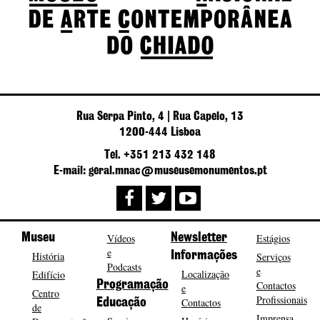
Rua Serpa Pinto, 4 | Rua Capelo, 13
1200-444 Lisboa
Tel. +351 213 432 148
E-mail: geral.mnac@museusemonumentos.pt
Museu
Vídeos
Newsletter
Estágios
e
História
Informações
Serviços
Podcasts
e
Localização
Edifício
Programação
Contactos
e
Centro
Profissionais
Contactos
Educação
de
Imprensa