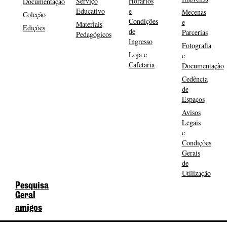
Serviço
Horários
Documentação
Educativo
e
Mecenas
Coleção
Condições
e
Materiais
Edições
de
Parcerias
Pedagógicos
Ingresso
Fotografia
Loja e
e
Cafetaria
Documentação
Cedência
de
Espaços
Avisos
Legais
e
Condições
Gerais
de
Utilização
Pesquisa
Geral
amigos