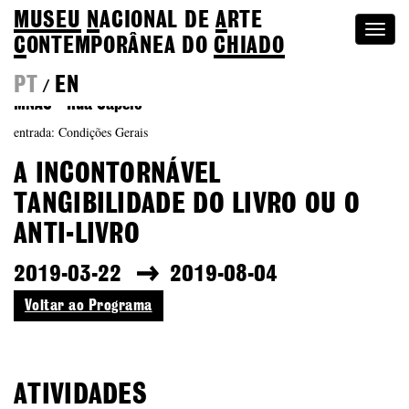
MUSEU
N
ACIONAL
DE
A
RTE
Togg
C
ONTEMPORÂNEA DO
CHIADO
navi
PT
EN
/
MNAC - Rua Capelo
entrada: Condições Gerais
A INCONTORNÁVEL
TANGIBILIDADE DO LIVRO OU O
ANTI-LIVRO
2019-03-22
2019-08-04
Voltar ao Programa
ATIVIDADES