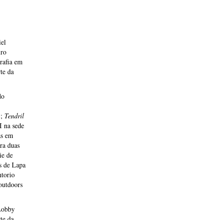
el
iro
rafia em
te da
do
);
Tendril
I na sede
as em
ra duas
ie de
s de Lapa
ntorio
outdoors
Lobby
te da