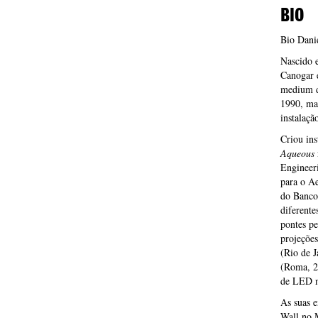
BIO
Bio Dani
Nascido e
Canogar e
medium d
1990, mas
instalaçã
Criou ins
Aqueous
Engineer
para o A
do Banco
diferent
pontes p
projeçõe
(Rio de J
(Roma, 2
de LED n
As suas e
Wall no 