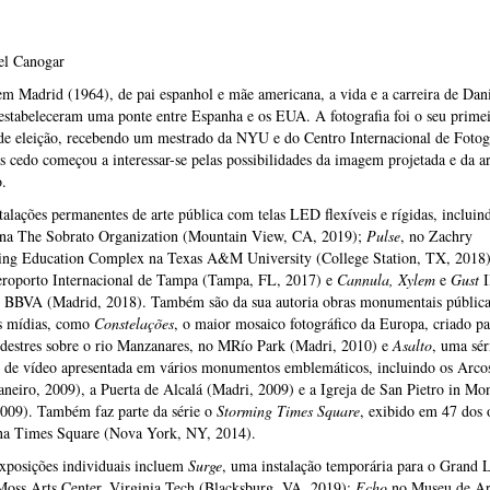
el Canogar
m Madrid (1964), de pai espanhol e mãe americana, a vida e a carreira de Dani
stabeleceram uma ponte entre Espanha e os EUA. A fotografia foi o seu prime
e eleição, recebendo um mestrado da NYU e do Centro Internacional de Fotog
 cedo começou a interessar-se pelas possibilidades da imagem projetada e da ar
o.
talações permanentes de arte pública com telas LED flexíveis e rígidas, incluin
na The Sobrato Organization (Mountain View, CA, 2019);
Pulse
, no Zachry
ing Education Complex na Texas A&M University (College Station, TX, 2018
eroporto Internacional de Tampa (Tampa, FL, 2017) e
Cannula, Xylem
e
Gust
I
 BBVA (Madrid, 2018). Também são da sua autoria obras monumentais públic
es mídias, como
Constelações
, o maior mosaico fotográfico da Europa, criado pa
edestres sobre o rio Manzanares, no MRío Park (Madri, 2010) e
Asalto
, uma sér
s de vídeo apresentada em vários monumentos emblemáticos, incluindo os Arco
aneiro, 2009), a Puerta de Alcalá (Madri, 2009) e a Igreja de San Pietro in Mo
009). Também faz parte da série o
Storming Times Square
, exibido em 47 dos 
a Times Square (Nova York, NY, 2014).
xposições individuais incluem
Surge
, uma instalação temporária para o Grand 
Moss Arts Center, Virginia Tech (Blacksburg, VA, 2019);
Echo
no Museu de Ar