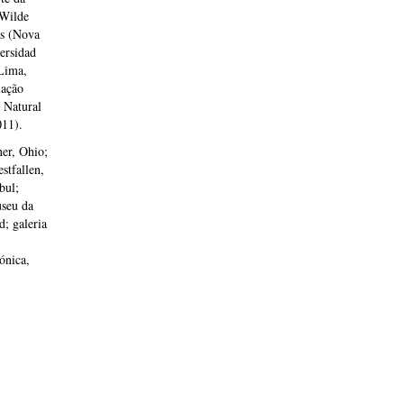
 Wilde
ms (Nova
ersidad
Lima,
lação
 Natural
011).
er, Ohio;
tfallen,
bul;
seu da
d; galeria
ónica,