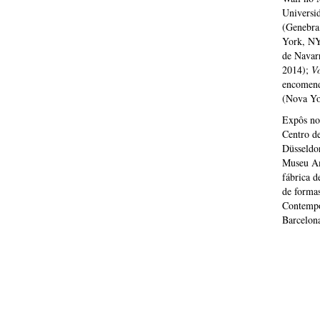
Universid
(Genebra
York, NY
de Navarr
2014);
Vó
encomend
(Nova Yor
Expôs no
Centro d
Düsseldo
Museu Am
fábrica d
de formas
Contempo
Barcelon