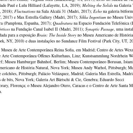
ade Paul e Lulu Hilliard (Lafayette, LA, 2019);
Melting the Solids
na Galeria
, 2018);
Fluctuations
na Sala Alcalá 31 (Madri, 2017);
Echo
na galeria bitfor
, 2017) e Max Estrella Gallery (Madri, 2017);
Sikka Ingentium
no Museu Univ
a (Pamplona, ​​Espanha, 2017);
Quadratura
na Espacio Fundación Telefónica (
rtices
na Fundação Canal Isabel II (Madri, 2011);
Synaptic Passage
, uma insta
ada para a exposição
Brain: The Inside Story
no Museu Americano de História
k, NY, 2010) e duas instalações no Sundance Film Festival (Park City, UT, 2
 Museu de Arte Contemporânea Reina Sofia, em Madrid; Centro de Artes Wexn
e Arte Contemporânea Offenes Kulturhaus, Linz; Kunstsammlung Nordrhein Wes
rf; Museu Hamburger Bahnhof, Berlim; Museu Contemporâneo Borusan, Istam
ericano de História Natural, Nova York; Museu Andy Warhol, Pittsburgh; Mu
e colchões, Pittsburgh; Palácio Velázquez, Madrid; Galeria Max Estrella, Madri
 de bits, Nova York; Galeria Art Bärtschi & Cie, Genebra; Eduardo Secci
rary, Florença; o Museu Alejandro Otero, Caracas e o Centro de Arte Santa M
a.