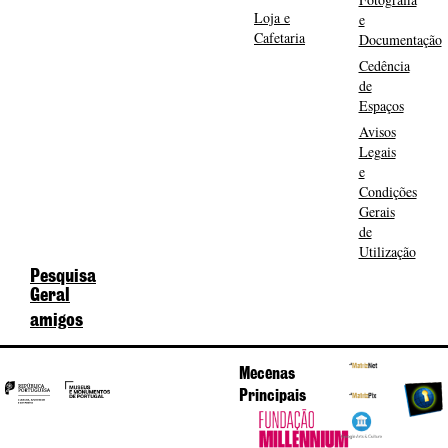
Loja e
e
Cafetaria
Documentação
Cedência
de
Espaços
Avisos
Legais
e
Condições
Gerais
de
Utilização
Pesquisa
Geral
amigos
Mecenas
Principais