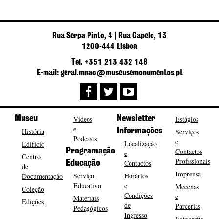
Rua Serpa Pinto, 4 | Rua Capelo, 13
1200-444 Lisboa
Tel. +351 213 432 148
E-mail: geral.mnac@museusemonumentos.pt
Museu
Vídeos
Newsletter
Estágios
e
História
Informações
Serviços
Podcasts
e
Localização
Edifício
Programação
Contactos
e
Centro
Profissionais
Contactos
Educação
de
Imprensa
Serviço
Horários
Documentação
Educativo
e
Mecenas
Coleção
Condições
e
Materiais
Edições
de
Parcerias
Pedagógicos
Ingresso
Fotografia