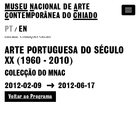
MUSEU
N
ACIONAL
DE
A
RTE
Togg
C
ONTEMPORÂNEA DO
CHIADO
navi
PT
EN
/
entrada: Condições Gerais
ARTE PORTUGUESA DO SÉCULO
XX (1960 - 2010)
COLECÇÃO DO MNAC
2012-02-09
2012-06-17
Voltar ao Programa