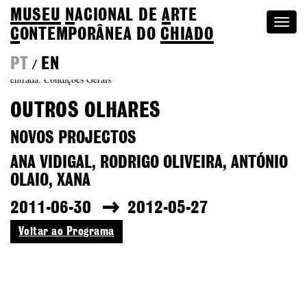
MUSEU
N
ACIONAL
DE
A
RTE
Togg
C
ONTEMPORÂNEA DO
CHIADO
navi
PT
EN
/
entrada: Condições Gerais
OUTROS OLHARES
NOVOS PROJECTOS
ANA VIDIGAL, RODRIGO OLIVEIRA, ANTÓNIO
OLAIO, XANA
2011-06-30
2012-05-27
Voltar ao Programa