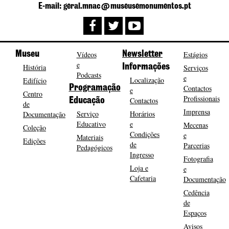
E-mail: geral.mnac@museusemonumentos.pt
Museu
Vídeos
Newsletter
Estágios
e
História
Informações
Serviços
Podcasts
e
Localização
Edifício
Programação
Contactos
e
Centro
Profissionais
Contactos
Educação
de
Imprensa
Serviço
Horários
Documentação
Educativo
e
Mecenas
Coleção
Condições
e
Materiais
Edições
de
Parcerias
Pedagógicos
Ingresso
Fotografia
Loja e
e
Cafetaria
Documentação
Cedência
de
Espaços
Avisos