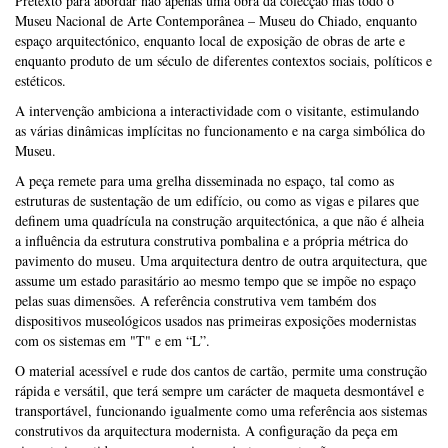
Pretexto para abordar não apenas uma obra da colecção mas todo o
Museu Nacional de Arte Contemporânea – Museu do Chiado, enquanto
espaço arquitectónico, enquanto local de exposição de obras de arte e
enquanto produto de um século de diferentes contextos sociais, políticos e
estéticos.
A intervenção ambiciona a interactividade com o visitante, estimulando
as várias dinâmicas implícitas no funcionamento e na carga simbólica do
Museu.
A peça remete para uma grelha disseminada no espaço, tal como as
estruturas de sustentação de um edifício, ou como as vigas e pilares que
definem uma quadrícula na construção arquitectónica, a que não é alheia
a influência da estrutura construtiva pombalina e a própria métrica do
pavimento do museu. Uma arquitectura dentro de outra arquitectura, que
assume um estado parasitário ao mesmo tempo que se impõe no espaço
pelas suas dimensões. A referência construtiva vem também dos
dispositivos museológicos usados nas primeiras exposições modernistas
com os sistemas em "T" e em “L”.
O material acessível e rude dos cantos de cartão, permite uma construção
rápida e versátil, que terá sempre um carácter de maqueta desmontável e
transportável, funcionando igualmente como uma referência aos sistemas
construtivos da arquitectura modernista. A configuração da peça em