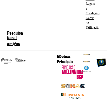
Legais
e
Condições
Gerais
de
Utilização
Pesquisa
Geral
amigos
Mecenas
Principais