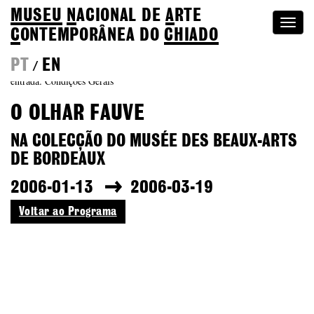
MUSEU
N
ACIONAL
DE
A
RTE
Togg
C
ONTEMPORÂNEA DO
CHIADO
navi
PT
EN
/
entrada: Condições Gerais
O OLHAR FAUVE
NA COLECÇÃO DO MUSÉE DES BEAUX-ARTS
DE BORDEAUX
2006-01-13
2006-03-19
Voltar ao Programa