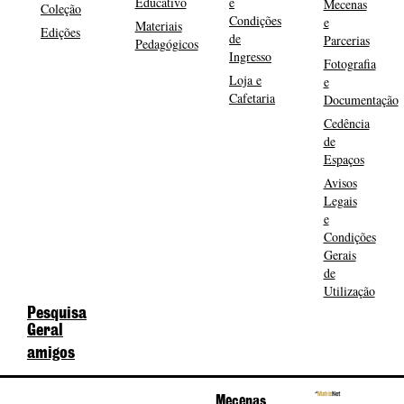
Educativo
e
Mecenas
Coleção
Condições
e
Materiais
Edições
de
Parcerias
Pedagógicos
Ingresso
Fotografia
Loja e
e
Cafetaria
Documentação
Cedência
de
Espaços
Avisos
Legais
e
Condições
Gerais
de
Utilização
Pesquisa
Geral
amigos
Mecenas