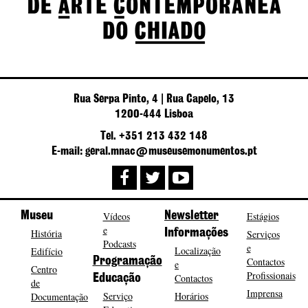
Rua Serpa Pinto, 4 | Rua Capelo, 13
1200-444 Lisboa
Tel. +351 213 432 148
E-mail: geral.mnac@museusemonumentos.pt
Museu
Vídeos
Newsletter
Estágios
e
História
Informações
Serviços
Podcasts
e
Localização
Edifício
Programação
Contactos
e
Centro
Profissionais
Contactos
Educação
de
Imprensa
Serviço
Horários
Documentação