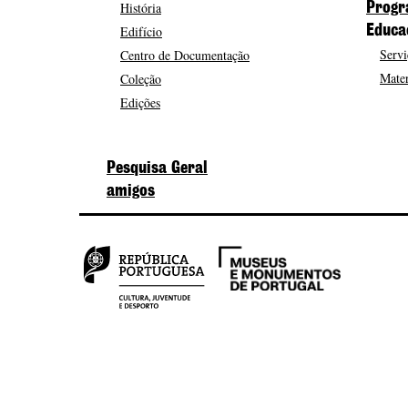
História
Progr
Edifício
Educa
Servi
Centro de Documentação
Mater
Coleção
Edições
Pesquisa Geral
amigos