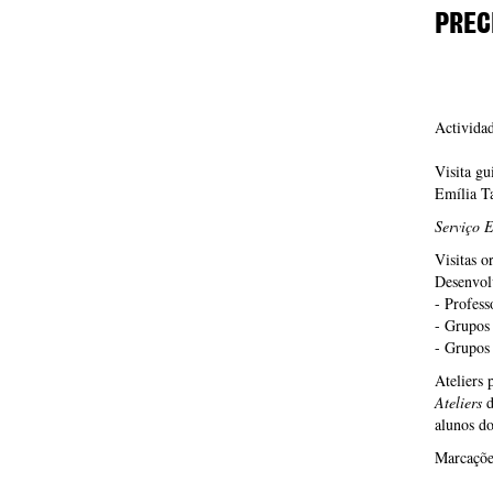
PREC
Activida
Visita gu
Emília Ta
Serviço 
Visitas o
Desenvol
- Profess
- Grupos 
- Grupos
Ateliers 
Ateliers
d
alunos do
Marcaçõe