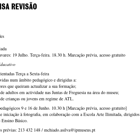
ISA REVISÃO
des
iada
vares: 19 Julho. Terça-feira. 18.30 h. Marcação prévia, acesso gratuito
Educativo
rientadas Terça a Sexta-feira
vidas num âmbito pedagógico e dirigidas a:
ores que queiram actualizar a sua formação;
de adultos em actividade nas Juntas de Freguesia na área do museu;
 de crianças ou jovens em regime de ATL.
pedagógicos 9 e 16 de Junho. 10.30 h [Marcação prévia, acesso gratuito]
e iniciação à fotografia, em colaboração com a Escola Arte Ilimitada, dirigidos
 Ensino Básico.
s prévias: 213 432 148 / mchiado.asilva@ipmuseus.pt