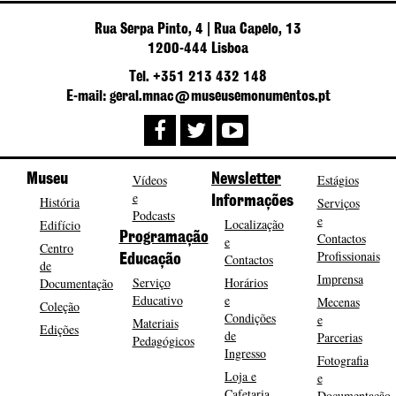
Rua Serpa Pinto, 4 | Rua Capelo, 13
1200-444 Lisboa
Tel. +351 213 432 148
E-mail: geral.mnac@museusemonumentos.pt
Museu
Vídeos
Newsletter
Estágios
e
História
Informações
Serviços
Podcasts
e
Localização
Edifício
Programação
Contactos
e
Centro
Profissionais
Contactos
Educação
de
Imprensa
Serviço
Horários
Documentação
Educativo
e
Mecenas
Coleção
Condições
e
Materiais
Edições
de
Parcerias
Pedagógicos
Ingresso
Fotografia
Loja e
e
Cafetaria
Documentação