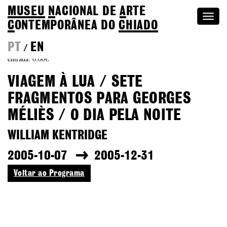
MUSEU
N
ACIONAL
DE
A
RTE
Togg
C
ONTEMPORÂNEA DO
CHIADO
navi
PT
EN
/
entrada: 0.00€
VIAGEM À LUA / SETE
FRAGMENTOS PARA GEORGES
MÉLIÈS / O DIA PELA NOITE
WILLIAM KENTRIDGE
2005-10-07
2005-12-31
Voltar ao Programa