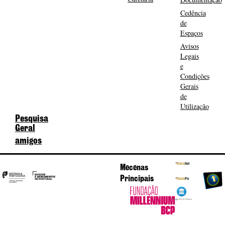
Cedência
de
Espaços
Avisos
Legais
e
Condições
Gerais
de
Utilização
Pesquisa
Geral
amigos
Mecenas
Principais