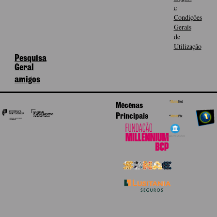
e
Condições
Gerais
de
Utilização
Pesquisa
Geral
amigos
Mecenas
Principais