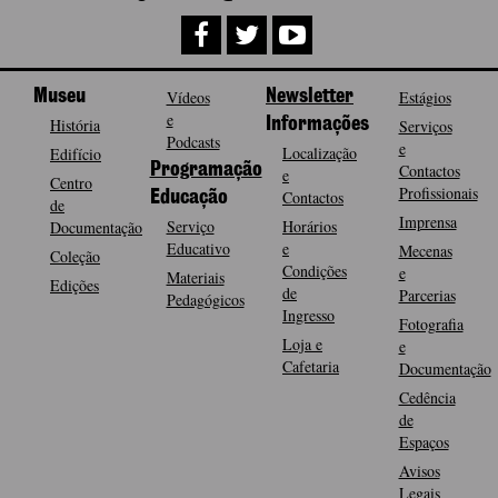
Museu
Vídeos
Newsletter
Estágios
e
História
Informações
Serviços
Podcasts
e
Localização
Edifício
Programação
Contactos
e
Centro
Profissionais
Contactos
Educação
de
Imprensa
Serviço
Horários
Documentação
Educativo
e
Mecenas
Coleção
Condições
e
Materiais
Edições
de
Parcerias
Pedagógicos
Ingresso
Fotografia
Loja e
e
Cafetaria
Documentação
Cedência
de
Espaços
Avisos
Legais