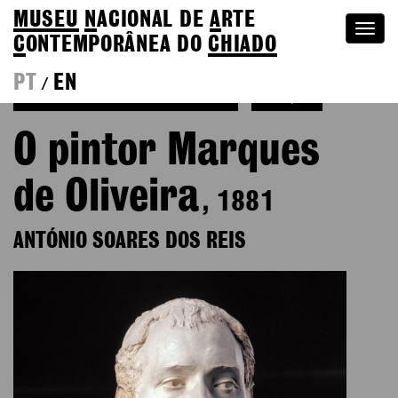
MUSEU
N
ACIONAL
DE
A
RTE
Togg
C
ONTEMPORÂNEA DO
CHIADO
navi
PT
EN
/
Voltar a António Soares dos Reis
Coleção
O pintor Marques
de Oliveira
, 1881
ANTÓNIO SOARES DOS REIS