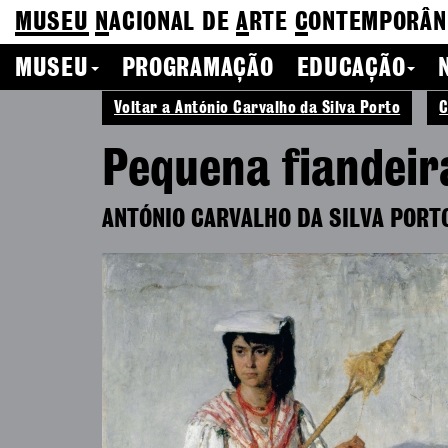
MUSEU
N
ACIONAL
DE
A
RTE
C
ONTEMPORÂN
MUSEU
PROGRAMAÇÃO
EDUCAÇÃO
Voltar a António Carvalho da Silva Porto
C
Pequena fiandeir
ANTÓNIO CARVALHO DA SILVA PORT