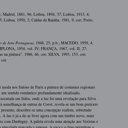
4; Madrid, 1881, 96; Lisboa, 1894, 37; Lisboa, 1913, 4;
 Lisboa, 1950, 2; Caldas da Rainha, 1981, 9, cor; Porto,
o de Arte Portuguesa
, 1948, 25, p.b.; MACEDO, 1950, 4,
AMPLONA, 1954, vol. IV; FRANÇA, 1967, vol. II, 27;
 na pintura”, 1986, 46, cor; SILVA, 1993, 153, cor;
cor.
 moda nos Salons de Paris a pintura de costumes regionais
m um sentido romântico profundamente idealizado,
ecutada em Itália, onde a luz foi uma revelação para Silva
 à semelhança de outras de Corot, revela-se um bom pretexto
 presente, descobre-se uma concepção realista, sobretudo
. A luz é já a do ar livre agora com um timbre novo, mais
era com Daubigny. A paleta revela uma atenção aos Veristas e
a pincelada marcada e espessa. A roca e o fuso permitem a