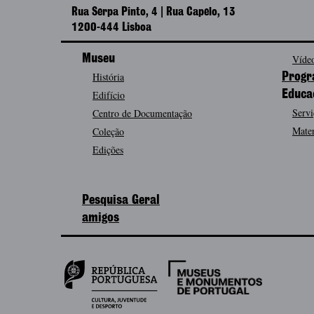
Rua Serpa Pinto, 4 | Rua Capelo, 13
1200-444 Lisboa
Museu
Vídeo
História
Progr
Edifício
Educa
Servi
Centro de Documentação
Mater
Coleção
Edições
Pesquisa Geral
amigos