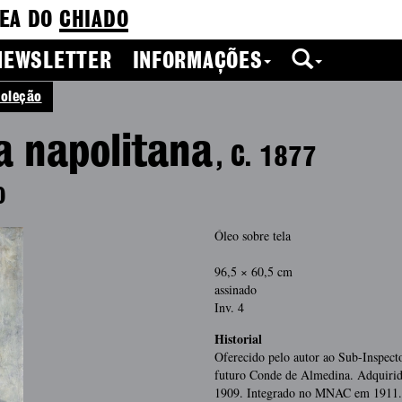
EA DO
CHIADO
NEWSLETTER
INFORMAÇÕES
oleção
a napolitana
, C. 1877
O
Óleo sobre tela
96,5 × 60,5 cm
assinado
Inv. 4
Historial
Oferecido pelo autor ao Sub-Inspect
futuro Conde de Almedina. Adquiri
1909. Integrado no MNAC em 1911.