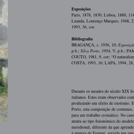
Exposições
Paris, 1878, 1830; Lisboa, 1880, 11
Luanda, Lourenço Marques, 1948, 25;
1993, 36, cor.
Bibliografia
BRAGANÇA, c. 1936, 10;
Exposiçã
p.b.;
Silva Porto
, 1954, V, p.b.; P
COUTO, 1981, 9, cor; “O naturalismo
COSTA, 1993, 16; LAPA, 1994, 28, 
Durante os meados do século XIX foi
italianos. Estes eram observados co
produzindo um efeito de exotismo. Ex
Porto, esta composição de costumes,
para um trabalho cromático. No caso
atenta ao tipo fisionómico do modelo
meridional, diferente da que aprend
à pintura de Fortuni, servida por um