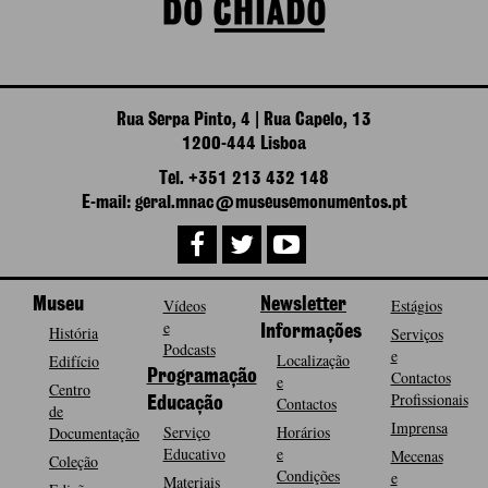
Rua Serpa Pinto, 4 | Rua Capelo, 13
1200-444 Lisboa
Tel. +351 213 432 148
E-mail: geral.mnac@museusemonumentos.pt
Museu
Vídeos
Newsletter
Estágios
e
História
Informações
Serviços
Podcasts
e
Localização
Edifício
Programação
Contactos
e
Centro
Profissionais
Contactos
Educação
de
Imprensa
Serviço
Horários
Documentação
Educativo
e
Mecenas
Coleção
Condições
e
Materiais