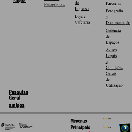
Edições
de
Parcerias
Pedagógicos
Ingresso
Fotografia
Loja e
e
Cafetaria
Documentação
Cedência
de
Espaços
Avisos
Legais
e
Condições
Gerais
de
Utilização
Pesquisa
Geral
amigos
Mecenas
Principais