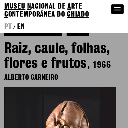
MUSEU
N
ACIONAL
DE
A
RTE
Togg
C
ONTEMPORÂNEA DO
CHIADO
navi
PT
EN
/
Voltar a Alberto Carneiro
Coleção
Raiz, caule, folhas,
flores e frutos
, 1966
ALBERTO CARNEIRO