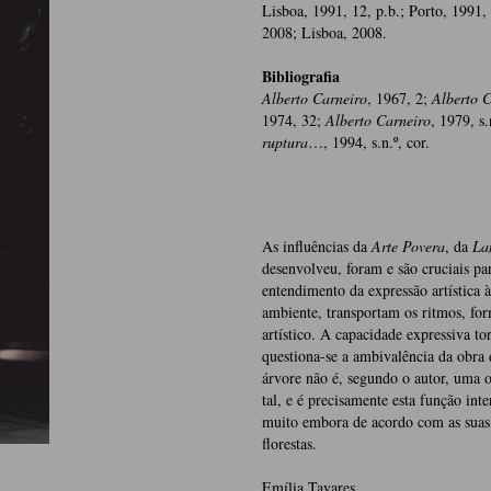
Lisboa, 1991, 12, p.b.; Porto, 1991, 
2008; Lisboa, 2008.
Bibliografia
Alberto Carneiro
, 1967, 2;
Alberto C
1974, 32;
Alberto Carneiro
, 1979, s
ruptura
…, 1994, s.n.º, cor.
As influências da
Arte Povera
, da
La
desenvolveu, foram e são cruciais p
entendimento da expressão artística 
ambiente, transportam os ritmos, for
artístico. A capacidade expressiva to
questiona-se a ambivalência da obra 
árvore não é, segundo o autor, uma 
tal, e é precisamente esta função int
muito embora de acordo com as suas p
florestas.
Emília Tavares