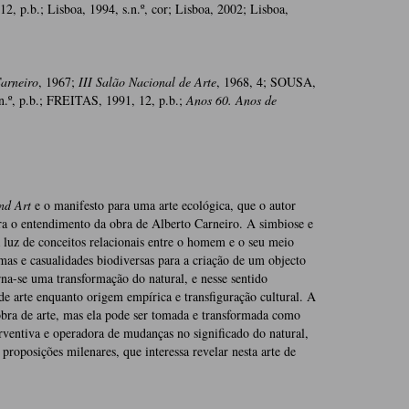
12, p.b.; Lisboa, 1994, s.n.º, cor; Lisboa, 2002; Lisboa,
arneiro
, 1967;
III Salão Nacional de Arte
, 1968, 4; SOUSA,
.n.º, p.b.; FREITAS, 1991, 12, p.b.;
Anos 60. Anos de
nd Art
e o manifesto para uma arte ecológica, que o autor
ara o entendimento da obra de Alberto Carneiro. A simbiose e
à luz de conceitos relacionais entre o homem e o seu meio
mas e casualidades biodiversas para a criação de um objecto
rna-se uma transformação do natural, e nesse sentido
de arte enquanto origem empírica e transfiguração cultural. A
obra de arte, mas ela pode ser tomada e transformada como
erventiva e operadora de mudanças no significado do natural,
roposições milenares, que interessa revelar nesta arte de