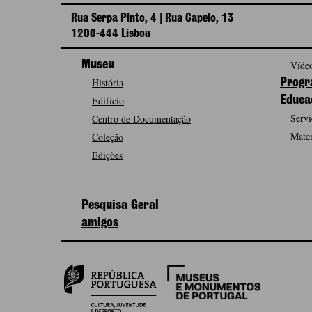
Rua Serpa Pinto, 4 | Rua Capelo, 13
1200-444 Lisboa
Museu
Vídeo
História
Progr
Edifício
Educa
Servi
Centro de Documentação
Mater
Coleção
Edições
Pesquisa Geral
amigos