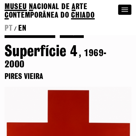
MUSEU
N
ACIONAL
DE
A
RTE
Togg
C
ONTEMPORÂNEA DO
CHIADO
navi
PT
EN
/
Voltar a Pires Vieira
Coleção
Superfície 4
, 1969-
2000
PIRES VIEIRA