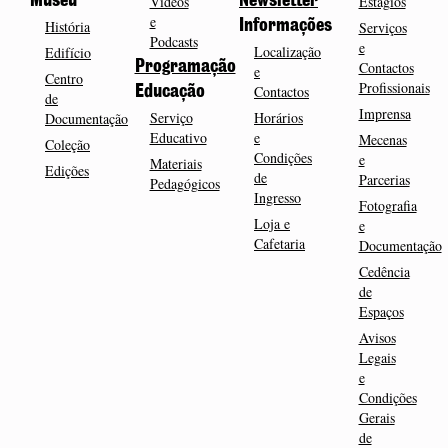
Museu
Vídeos
Newsletter
Estágios
e
História
Informações
Serviços
Podcasts
e
Localização
Edifício
Programação
Contactos
e
Centro
Profissionais
Contactos
Educação
de
Imprensa
Serviço
Horários
Documentação
Educativo
e
Mecenas
Coleção
Condições
e
Materiais
Edições
de
Parcerias
Pedagógicos
Ingresso
Fotografia
Loja e
e
Cafetaria
Documentação
Cedência
de
Espaços
Avisos
Legais
e
Condições
Gerais
de