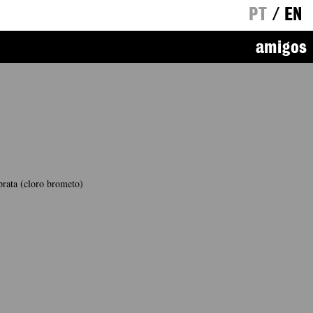
PT
/
EN
amigos
 prata (cloro brometo)