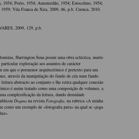
a, 1954; Porto, 1954; Amesterdão, 1954; Estocolmo, 1954;
a, 1959; Vila Franca de Xira, 2009, 46, p.b. Cuenca, 2010.
AVARES, 2009, 129, p.b.
lonistas, Harrington Sena possui uma obra ecléctica, muito
particular exploração aos assuntos de carácter
m em que o pormenor arquitectónico é pretexto para um
umes, através da manipulação do fundo de céu num fundo
leitura abstracto ao conjunto e lhe retira qualquer conexão
tónico é assim tratado como uma composição de volumes, a
uma complexificação da leitura, dando densidade
publicou
Dogma
na revista
Fotografia
, na rubrica «A minha
-lhe como um exemplo de «fotografia pura» na qual se «joga
luz».