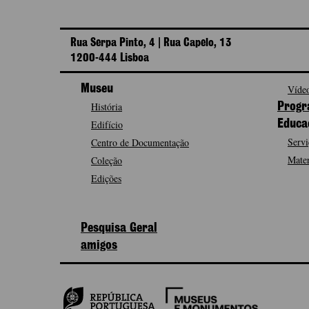
Rua Serpa Pinto, 4 | Rua Capelo, 13
1200-444 Lisboa
Museu
Vídeo
História
Progr
Edifício
Educa
Servi
Centro de Documentação
Mater
Coleção
Edições
Pesquisa Geral
amigos