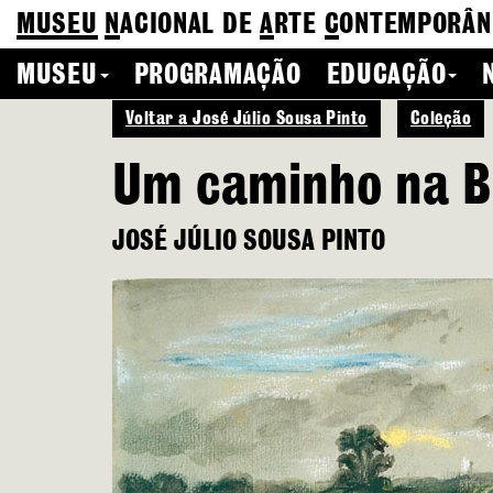
MUSEU
N
ACIONAL
DE
A
RTE
C
ONTEMPORÂN
MUSEU
PROGRAMAÇÃO
EDUCAÇÃO
Voltar a José Júlio Sousa Pinto
Coleção
Um caminho na B
JOSÉ JÚLIO SOUSA PINTO