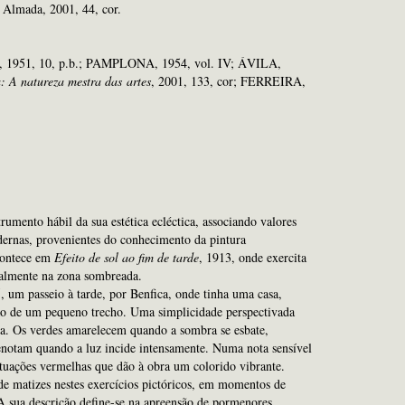
; Almada, 2001, 44, cor.
951, 10, p.b.; PAMPLONA, 1954, vol. IV; ÁVILA,
a: A natureza mestra das
artes
, 2001, 133, cor; FERREIRA,
rumento hábil da sua estética ecléctica, associando valores
ernas, provenientes do conhecimento da pintura
acontece em
Efeito de sol ao fim de tarde
, 1913, onde exercita
ialmente na zona sombreada.
, um passeio à tarde, por Benfica, onde tinha uma casa,
ação de um pequeno trecho. Uma simplicidade perspectivada
a. Os verdes amarelecem quando a sombra se esbate,
denotam quando a luz incide intensamente. Numa nota sensível
ontuações vermelhas que dão à obra um colorido vibrante.
de matizes nestes exercícios pictóricos, em momentos de
 A sua descrição define-se na apreensão de pormenores