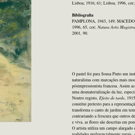
Lisboa; 1916; 61; Lisboa, 1996, cor
Bibliografia
PAMPLONA, 1943, 149; MACEDO, 1
1996, 65, cor;
Natura Artis Magistr
2001, 90.
O pastel foi para Sousa Pinto um inst
naturalistas com marcações mais mod
pósimpressionista francesa. Assim 
uma desmaterialização da luz, espec
Noutro registo,
Efeito de tarde
, 1915
constitui pretexto para a represent
transforma o canto de jardim em tem
contrariando a frescura que outros 
e viva, as flores são descritas em p
O artista utiliza um campo alargado 
realidades preferencialmente rurais.