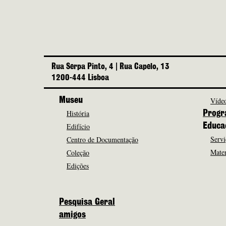
Rua Serpa Pinto, 4 | Rua Capelo, 13
1200-444 Lisboa
Museu
Vídeo
História
Progr
Edifício
Educa
Servi
Centro de Documentação
Mater
Coleção
Edições
Pesquisa Geral
amigos