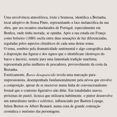
Uma envolvência atmosférica, triste e brumosa, identifica a Bretanha,
local adoptivo de Sousa Pinto, representando a face melancólica da sua
obra, que aos recantos ensolarados de Portugal, especialmente em
Benfica, onde tinha morada, se opunha. Após a sua estada em França
como bolseiro (1880) oscila entre duas sensações de luz diferenciadas,
reguladas pelos aspectos climáticos de cada uma destas zonas.
O tema, sombrio pela dramaticidade sentimental e algo cenográfica dada
à disposição das figuras e dos signos que o identificam (destroços do
barco e âncora), remete para uma lamentada tradição marítima,
representada pelas mulheres de pescadores, provavelmente da costa da
Bretanha.
Esteticamente,
Barco desaparecido
revela uma marcação para-
impressionista, desempenhada fundamentalmente pela névoa que envolve
a composição, apesar de se inscrever numa linha de convencionalismo
formal que o contorno figurativo não dilui. Em tonalidades suaves,
próximas do pastel, técnica que utilizaria habilmente, o pintor desenvolve
um naturalismo tardio e ecléctico, influenciado por Bastien-Lepage,
Julien Breton ou Albert Besnard, numa cena de grande contenção
cromática e mutismo das personagens.