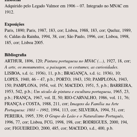
Adquirido pelo Legado Valmor em 1906 – 07. Integrado no MNAC em
1912.
Exposições
Paris, 1890; Paris, 1987, 183, cor; Lisboa, 1988, 183, cor; Queluz, 1989,
6; Caldas da Rainha, 1994, 38, cor; São Paulo, 1996, cor; Lisboa, 1998,
185, cor; Lisboa 2005.
Bibliografia
ARTHUR, 1896, 120;
Pintura portuguesa no MNAC (...)
, 1927, 18, cor;
A arte, os monumentos, a paisagem, os costumes, as curiosidades
.
LISBOA, s.d. (c. 1936), 11, p.b.; BRAGANÇA, s.d. (c. 1936), 10;
LOPES, 1940, 46 – 47, p.b.; PORTO, 1943, 150; PAMPLONA, 1943,
150; PAMPLONA, 1954, vol. IV; MACEDO, 1951, 5, p.b.; BARREIRA,
1953, 542, p.b.;
Um século de pintura e escultura portuguesa
, 1965, 23,
p.b.; FRANÇA, 1967, vol. II, 50; RIO-CARVALHO, 1986, vol. 11, 76;
FRANÇA e COSTA, 1988, 211, cor;
Imagens da Família
na Arte
Portuguesa: 1801 – 1992
, 1994, 113, cor; SILVEIRA, 1994, 51, cor;
PEREIRA, 1995, 339;
O Grupo do Leão e o Naturalismo Português
,
1996, 77, cor; Lisboa, FCG, 1998, 198, cor; RODRIGUES, 2000, 194,
cor; FIGUEIREDO, 2000, 485, cor; MACEDO, s.d., 400, p.b.