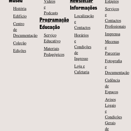
Museu
Vídeos
Newsletter
Estágios
e
História
Informações
Serviços
Podcasts
e
Localização
Edifício
Programação
Contactos
e
Centro
Profissionais
Contactos
Educação
de
Imprensa
Serviço
Horários
Documentação
Educativo
e
Mecenas
Coleção
Condições
e
Materiais
Edições
de
Parcerias
Pedagógicos
Ingresso
Fotografia
Loja e
e
Cafetaria
Documentação
Cedência
de
Espaços
Avisos
Legais
e
Condições
Gerais
de