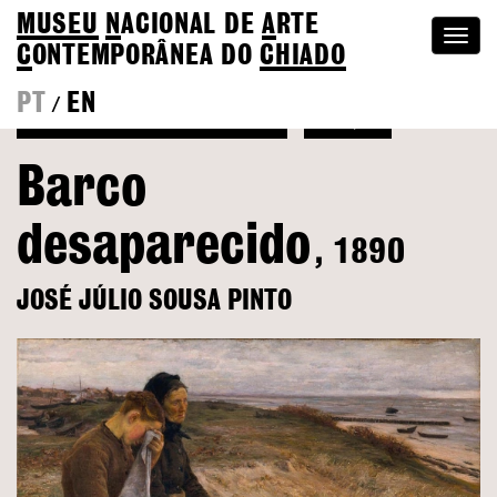
MUSEU
N
ACIONAL
DE
A
RTE
Togg
C
ONTEMPORÂNEA DO
CHIADO
navi
PT
EN
/
Voltar a José Júlio Sousa Pinto
Coleção
Barco
desaparecido
, 1890
JOSÉ JÚLIO SOUSA PINTO