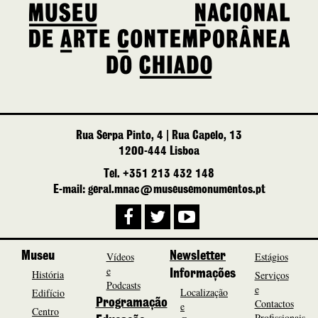
Rua Serpa Pinto, 4 | Rua Capelo, 13
1200-444 Lisboa
Tel. +351 213 432 148
E-mail: geral.mnac@museusemonumentos.pt
Museu
Vídeos
Newsletter
Estágios
e
História
Informações
Serviços
Podcasts
e
Localização
Edifício
Programação
Contactos
e
Centro
Profissionais