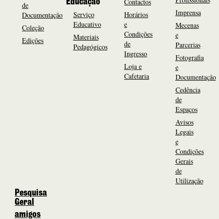
Contactos
Educação
de
Imprensa
Serviço
Horários
Documentação
Educativo
e
Mecenas
Coleção
Condições
e
Materiais
Edições
de
Parcerias
Pedagógicos
Ingresso
Fotografia
Loja e
e
Cafetaria
Documentação
Cedência
de
Espaços
Avisos
Legais
e
Condições
Gerais
de
Utilização
Pesquisa
Geral
amigos