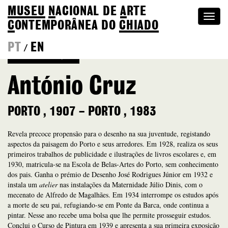
MUSEU
N
ACIONAL
DE
A
RTE
Togg
C
ONTEMPORÂNEA DO
CHIADO
navi
PT
EN
/
Voltar à Coleção
António Cruz
PORTO
,
1907
–
PORTO
,
1983
Revela precoce propensão para o desenho na sua juventude, registando
aspectos da paisagem do Porto e seus arredores. Em 1928, realiza os seus
primeiros trabalhos de publicidade e ilustrações de livros escolares e, em
1930, matricula-se na Escola de Belas-Artes do Porto, sem conhecimento
dos pais. Ganha o prémio de Desenho José Rodrigues Júnior em 1932 e
instala um
atelier
nas instalações da Maternidade Júlio Dinis, com o
mecenato de Alfredo de Magalhães. Em 1934 interrompe os estudos após
a morte de seu pai, refugiando-se em Ponte da Barca, onde continua a
pintar. Nesse ano recebe uma bolsa que lhe permite prosseguir estudos.
Conclui o Curso de Pintura em 1939 e apresenta a sua primeira exposição