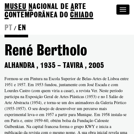
MUSEU
N
ACIONAL
DE
A
RTE
Togg
C
ONTEMPORÂNEA DO
CHIADO
navi
PT
EN
/
Coleção
René Bertholo
ALHANDRA
,
1935
–
TAVIRA
,
2005
Formou-se em Pintura na Escola Superior de Belas-Artes de Lisboa entre
1951 e 1957. Em 1953 fundou, juntamente com José Escada e com
Lourdes Castro (com quem viria a casar), a revista Ver. Neste período
participa na Exposição Geral de Artes Plásticas (1953) e no I Salão de
Arte Abstracta (1954), e torna-se um dos animadores da Galeria Pórtico
(1955-1957). O seu desejo de desenvolver um percurso mais
experimental leva-o em 1957 a partir para Munique. Em 1958 instala-se
em Paris e, entre 1959-60, obtém bolsa da Fundação Calouste
Gulbenkian. Na capital francesa forma o grupo KWY e inicia a
publicação da revista com o mesmo nome. A sua obra inicial revela uma