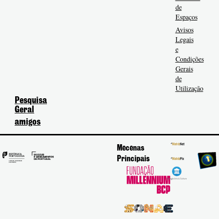
de
Espaços
Avisos
Legais
e
Condições
Gerais
de
Utilização
Pesquisa
Geral
amigos
Mecenas
Principais