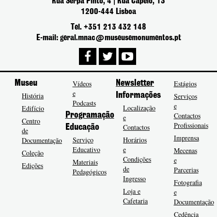
Rua Serpa Pinto, 4 | Rua Capelo, 13
1200-444 Lisboa
Tel. +351 213 432 148
E-mail: geral.mnac@museusemonumentos.pt
Museu
Vídeos
Newsletter
Estágios
e
História
Informações
Serviços
Podcasts
e
Localização
Edifício
Programação
Contactos
e
Centro
Profissionais
Contactos
Educação
de
Imprensa
Serviço
Horários
Documentação
Educativo
e
Mecenas
Coleção
Condições
e
Materiais
Edições
de
Parcerias
Pedagógicos
Ingresso
Fotografia
Loja e
e
Cafetaria
Documentação
Cedência