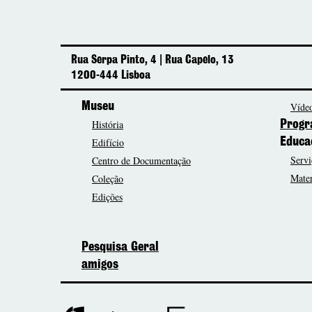
Rua Serpa Pinto, 4 | Rua Capelo, 13
1200-444 Lisboa
Museu
Vídeo
História
Progr
Edifício
Educa
Servi
Centro de Documentação
Mater
Coleção
Edições
Pesquisa Geral
amigos