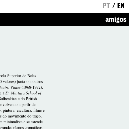
PT
/
EN
amigos
cola Superior de Belas-
 valores) junta-o a outros
uatro Vintes
(1968-1972).
ou a
St. Martin’s School of
ulbenkian e do British
envolvendo a partir de
, pintura, escultura, filme e
és do movimento do traço,
ra minimalista e se estende
a grandes planos cromáticos,