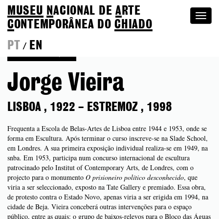
MUSEU
N
ACIONAL
DE
A
RTE
Togg
C
ONTEMPORÂNEA DO
CHIADO
navi
PT
EN
/
Voltar à Coleção
Jorge Vieira
LISBOA
,
1922
–
ESTREMOZ
,
1998
Frequenta a Escola de Belas-Artes de Lisboa entre 1944 e 1953, onde se
forma em Escultura. Após terminar o curso inscreve-se na Slade School,
em Londres. A sua primeira exposição individual realiza-se em 1949, na
snba. Em 1953, participa num concurso internacional de escultura
patrocinado pelo Institut of Contemporary Arts, de Londres, com o
projecto para o monumento
O prisioneiro político desconhecido
, que
viria a ser seleccionado, exposto na Tate Gallery e premiado. Essa obra,
de protesto contra o Estado Novo, apenas viria a ser erigida em 1994, na
cidade de Beja. Vieira conceberá outras intervenções para o espaço
público, entre as quais: o grupo de baixos-relevos para o Bloco das Águas