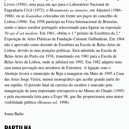
Livres (1956); uma peça em aço para o Laboratório Nacional de
Engenharia Civil (1972); o
Monumento
ao mineiro
, em Aljustrel (1986–
1988); ou as
Joaninhas
colocadas em frente aos paços do concelho de
Lisboa (1998). Em 1958 participa na Feira Internacional de Bruxelas,
sendo o único escultor português seleccionado para figurar na exposição
50 ans d’art modern
. Em 1961, obtém o 1.º prémio de Escultura da 2.ª
Exposição de Artes Plásticas da Fundação Calouste Gulbenkian. Em 1964
não é aprovado como docente de Escultura na Escola de Belas-Artes de
Lisboa, devido às suas posições políticas. Será admitido na Escola de
Belas-Artes do Porto em 1976, transitando em 1981 para a Escola de
Belas-Artes de Lisboa, onde se jubilará em 1992. Em 1982 adquire uma
casa numa povoação nos arredores de Estremoz. A ligação com o
Alentejo levará o município de Beja a inaugurar em Maio de 1995 a Casa
das Artes Jorge Vieira, museu monográfico que acolhe grande parte do
seu espólio. O período final da carreira do escultor é marcado pela
inauguração de uma importante retrospectiva no Museu do Chiado (1995)
e pela encomenda feita para a Expo’98, que lhe proporcionou uma maior
visibilidade pública (
Homem-sol
, 1998).
Joana Baião