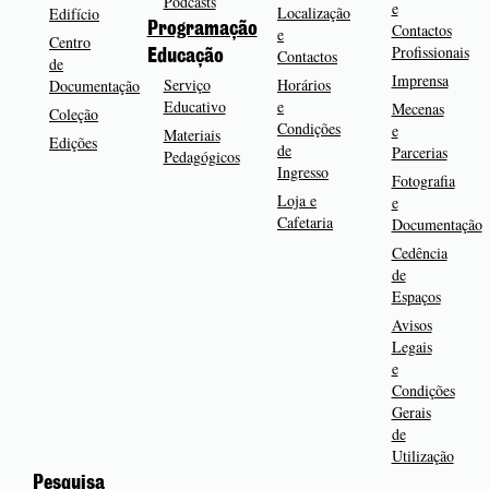
Podcasts
e
Localização
Edifício
Programação
Contactos
e
Centro
Profissionais
Contactos
Educação
de
Imprensa
Serviço
Horários
Documentação
Educativo
e
Mecenas
Coleção
Condições
e
Materiais
Edições
de
Parcerias
Pedagógicos
Ingresso
Fotografia
Loja e
e
Cafetaria
Documentação
Cedência
de
Espaços
Avisos
Legais
e
Condições
Gerais
de
Utilização
Pesquisa