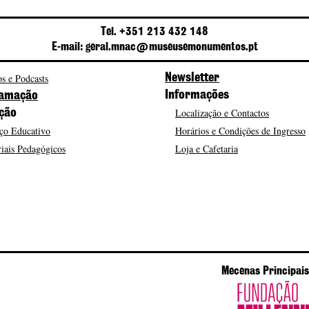
Tel. +351 213 432 148
E-mail: geral.mnac@museusemonumentos.pt
s e Podcasts
Newsletter
Informações
amação
Localização e Contactos
ção
ço Educativo
Horários e Condições de Ingresso
iais Pedagógicos
Loja e Cafetaria
Mecenas Principais