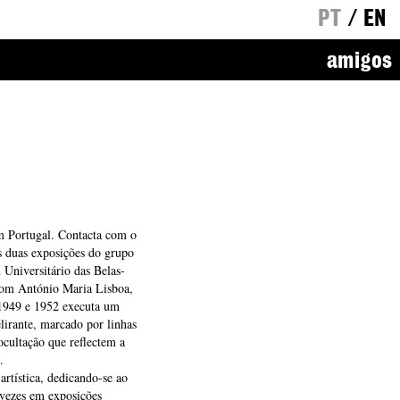
PT
/
EN
amigos
m Portugal. Contacta com o
 duas exposições do grupo
 Universitário das Belas-
com António Maria Lisboa,
e 1949 e 1952 executa um
lirante, marcado por linhas
ocultação que reflectem a
.
rtística, dedicando-se ao
s vezes em exposições