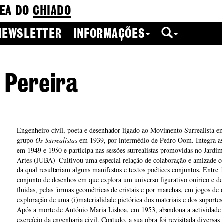
EA DO
CHIADO
NEWSLETTER
INFORMAÇÕES
 Pereira
Engenheiro civil, poeta e desenhador ligado ao Movimento Surrealista e
grupo
Os Surrealistas
em 1939, por intermédio de Pedro Oom. Integra as
em 1949 e 1950 e participa nas sessões surrealistas promovidas no Jardim
Artes (JUBA). Cultivou uma especial relação de colaboração e amizade 
da qual resultariam alguns manifestos e textos poéticos conjuntos. Entr
conjunto de desenhos em que explora um universo figurativo onírico e de
fluidas, pelas formas geométricas de cristais e por manchas, em jogos de 
exploração de uma (i)materialidade pictórica dos materiais e dos suportes
Após a morte de António Maria Lisboa, em 1953, abandona a actividade a
exercício da engenharia civil. Contudo, a sua obra foi revisitada diversa