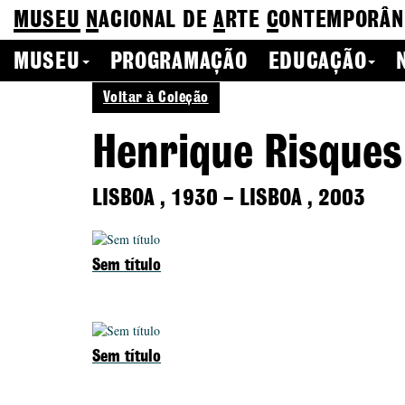
MUSEU
N
ACIONAL
DE
A
RTE
C
ONTEMPORÂN
MUSEU
PROGRAMAÇÃO
EDUCAÇÃO
Voltar à Coleção
Henrique Risques
LISBOA
,
1930
–
LISBOA
,
2003
Sem título
Sem título