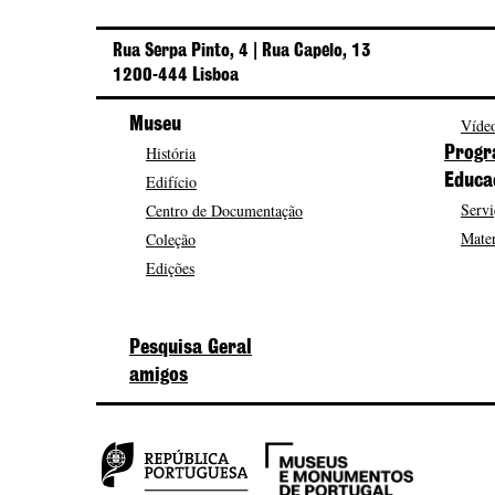
Rua Serpa Pinto, 4 | Rua Capelo, 13
1200-444 Lisboa
Museu
Vídeo
História
Progr
Edifício
Educa
Servi
Centro de Documentação
Mater
Coleção
Edições
Pesquisa Geral
amigos