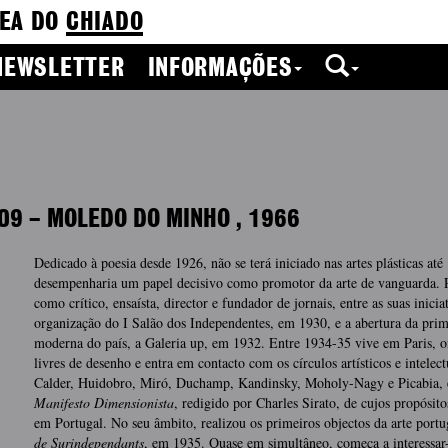
EA DO
CHIADO
NEWSLETTER
INFORMAÇÕES
09
–
MOLEDO DO MINHO
,
1966
Dedicado à poesia desde 1926, não se terá iniciado nas artes plásticas at
desempenharia um papel decisivo como promotor da arte de vanguarda. P
como crítico, ensaísta, director e fundador de jornais, entre as suas inici
organização do I Salão dos Independentes, em 1930, e a abertura da prime
moderna do país, a Galeria up, em 1932. Entre 1934-35 vive em Paris, 
livres de desenho e entra em contacto com os círculos artísticos e intele
Calder, Huidobro, Miró, Duchamp, Kandinsky, Moholy-Nagy e Picabia, en
Manifesto Dimensionista
, redigido por Charles Sirato, de cujos propósitos
em Portugal. No seu âmbito, realizou os primeiros objectos da arte portu
de Surindependants
, em 1935. Quase em simultâneo, começa a interessar