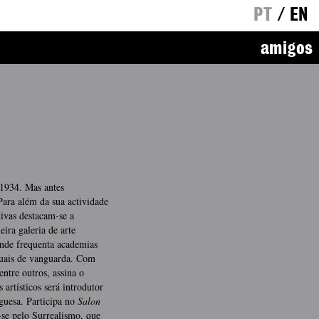
PT
/
EN
amigos
é 1934. Mas antes
ara além da sua actividade
ativas destacam-se a
ira galeria de arte
onde frequenta academias
ctuais de vanguarda. Com
tre outros, assina o
 artísticos será introdutor
guesa. Participa no
Salon
-se pelo Surrealismo, que