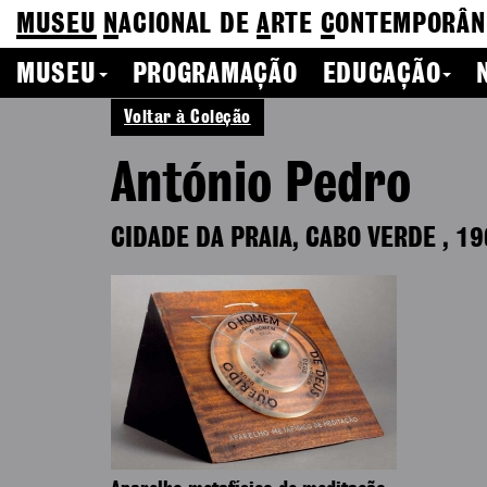
MUSEU
N
ACIONAL
DE
A
RTE
C
ONTEMPORÂN
MUSEU
PROGRAMAÇÃO
EDUCAÇÃO
Voltar à Coleção
António Pedro
CIDADE DA PRAIA, CABO VERDE
,
19