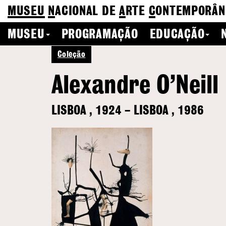
MUSEU
N
ACIONAL
DE
A
RTE
C
ONTEMPORÂN
MUSEU
PROGRAMAÇÃO
EDUCAÇÃO
Coleção
Alexandre O’Neill
LISBOA
,
1924
–
LISBOA
,
1986