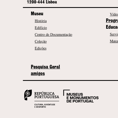
1200-444 Lisboa
Museu
Vídeo
História
Progr
Edifício
Educa
Servi
Centro de Documentação
Mater
Coleção
Edições
Pesquisa Geral
amigos