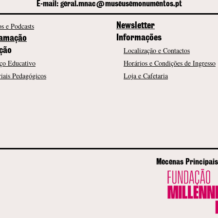
E-mail: geral.mnac@museusemonumentos.pt
s e Podcasts
Newsletter
Informações
amação
Localização e Contactos
ção
ço Educativo
Horários e Condições de Ingresso
iais Pedagógicos
Loja e Cafetaria
Mecenas Principais