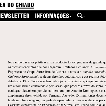
EA DO
CHIADO
NEWSLETTER
INFORMAÇÕES
No campo das artes plásticas a sua produção foi exígua, mas de grande
os escassos exemplos que nos chegaram, limitados à colagem
A linguage
Exposição do Grupo Surrealista de Lisboa), à novela
A ampola miraculo
Cadernos Surrealistas
), a alguns desenhos automáticos e aos registos foto
datadas de 1947. Todos revelam o desejo de experimentação que movia o a
um automatismo controlado e pelo acaso, que procura através do sopro, 
ocultação, descoberta por ele na literatura, por António Domingues nas ar
amplamente desenvolvida por Fernando Azevedo. Existem fontes documen
também fotomontagens, em parte desaparecidas, como as realizadas para
Cesariny, expostas na 2.ª Exposição d’Os Surrealistas, grupo com o qual 