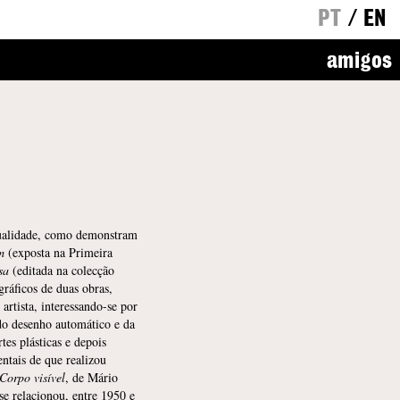
PT
/
EN
amigos
 qualidade, como demonstram
m
(exposta na Primeira
sa
(editada na colecção
gráficos de duas obras,
rtista, interessando-se por
do desenho automático e da
tes plásticas e depois
tais de que realizou
Corpo visível
, de Mário
se relacionou, entre 1950 e