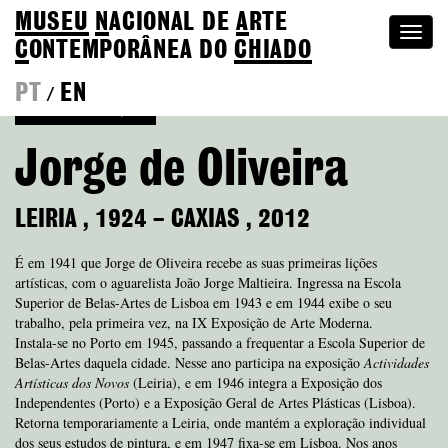
MUSEU
N
ACIONAL
DE
A
RTE
Togg
C
ONTEMPORÂNEA DO
CHIADO
navi
PT
EN
/
Voltar à Coleção
Jorge de Oliveira
LEIRIA
,
1924
–
CAXIAS
,
2012
É em 1941 que Jorge de Oliveira recebe as suas primeiras lições
artísticas, com o aguarelista João Jorge Maltieira. Ingressa na Escola
Superior de Belas-Artes de Lisboa em 1943 e em 1944 exibe o seu
trabalho, pela primeira vez, na IX Exposição de Arte Moderna.
Instala-se no Porto em 1945, passando a frequentar a Escola Superior de
Belas-Artes daquela cidade. Nesse ano participa na exposição
Actividades
Artísticas dos Novos
(Leiria), e em 1946 integra a Exposição dos
Independentes (Porto) e a Exposição Geral de Artes Plásticas (Lisboa).
Retorna temporariamente a Leiria, onde mantém a exploração individual
dos seus estudos de pintura, e em 1947 fixa-se em Lisboa. Nos anos