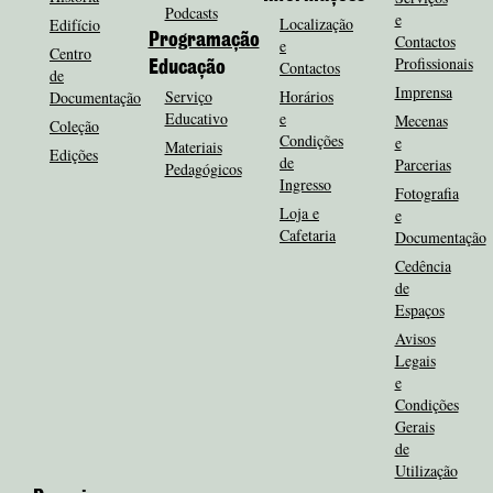
Podcasts
e
Localização
Edifício
Programação
Contactos
e
Centro
Profissionais
Contactos
Educação
de
Imprensa
Serviço
Horários
Documentação
Educativo
e
Mecenas
Coleção
Condições
e
Materiais
Edições
de
Parcerias
Pedagógicos
Ingresso
Fotografia
Loja e
e
Cafetaria
Documentação
Cedência
de
Espaços
Avisos
Legais
e
Condições
Gerais
de
Utilização