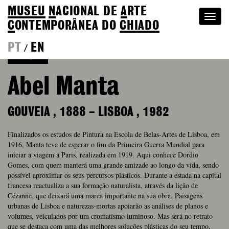
MUSEU
N
ACIONAL
DE
A
RTE
Togg
C
ONTEMPORÂNEA DO
CHIADO
navi
PT
EN
/
Coleção
Abel Manta
GOUVEIA
,
1888
–
LISBOA
,
1982
Finalizados os estudos de Pintura na Escola de Belas-Artes de Lisboa, em
1916, Manta teve de esperar o fim da Primeira Guerra Mundial para
iniciar a viagem a Paris, realizada em 1919. Aqui conhece Dordio
Gomes, com quem manterá uma grande amizade ao longo da vida, sendo
possível aproximar os seus percursos plásticos. Durante a estada na capital
francesa reactualiza a sua formação naturalista, através da lição de
Cézanne, que deixará uma marca importante na sua obra. Paisagens
urbanas de Lisboa e naturezas-mortas apoiarão as análises de planos e
volumes, veiculados por um cromatismo luminoso. Mas será no retrato
que se destaca com uma das melhores soluções plásticas do seu tempo,