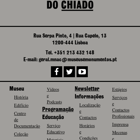
Rua Serpa Pinto, 4 | Rua Capelo, 13
1200-444 Lisboa
Tel. +351 213 432 148
E-mail: geral.mnac@museusemonumentos.pt
Museu
Vídeos
Newsletter
Estágios
e
História
Informações
Serviços
Podcasts
e
Localização
Edifício
Programação
Contactos
e
Centro
Profissionais
Contactos
Educação
de
Imprensa
Serviço
Horários
Documentação
Educativo
e
Mecenas
Coleção
Condições
e
Materiais