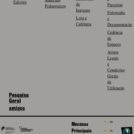
Edições
de
Parcerias
Pedagógicos
Ingresso
Fotografia
Loja e
e
Cafetaria
Documentação
Cedência
de
Espaços
Avisos
Legais
e
Condições
Gerais
de
Utilização
Pesquisa
Geral
amigos
Mecenas
Principais