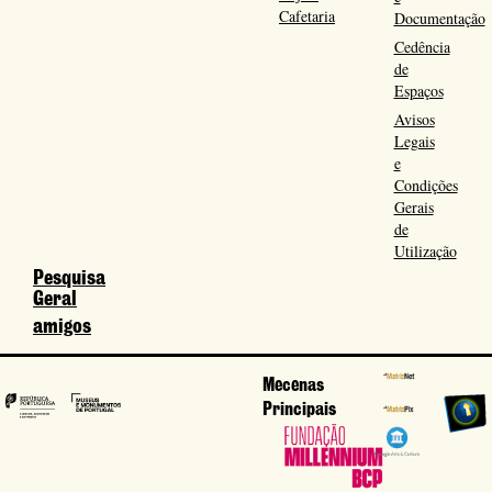
Cafetaria
Documentação
Cedência
de
Espaços
Avisos
Legais
e
Condições
Gerais
de
Utilização
Pesquisa
Geral
amigos
Mecenas
Principais