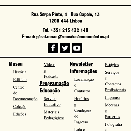
Rua Serpa Pinto, 4 | Rua Capelo, 13
1200-444 Lisboa
Tel. +351 213 432 148
E-mail: geral.mnac@museusemonumentos.pt
Museu
Vídeos
Newsletter
Estágios
e
História
Informações
Serviços
Podcasts
e
Localização
Edifício
Programação
Contactos
e
Centro
Profissionais
Contactos
Educação
de
Imprensa
Serviço
Horários
Documentação
Educativo
e
Mecenas
Coleção
Condições
e
Materiais
Edições
de
Parcerias
Pedagógicos
Ingresso
Fotografia
Loja e
e