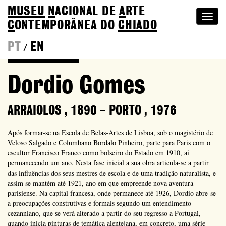
MUSEU
N
ACIONAL
DE
A
RTE
Togg
C
ONTEMPORÂNEA DO
CHIADO
navi
PT
EN
/
Voltar à Coleção
Dordio Gomes
ARRAIOLOS
,
1890
–
PORTO
,
1976
Após formar-se na Escola de Belas-Artes de Lisboa, sob o magistério de
Veloso Salgado e Columbano Bordalo Pinheiro, parte para Paris com o
escultor Francisco Franco como bolseiro do Estado em 1910, aí
permanecendo um ano. Nesta fase inicial a sua obra articula-se a partir
das influências dos seus mestres de escola e de uma tradição naturalista, e
assim se mantém até 1921, ano em que empreende nova aventura
parisiense. Na capital francesa, onde permanece até 1926, Dordio abre-se
a preocupações construtivas e formais segundo um entendimento
cezanniano, que se verá alterado a partir do seu regresso a Portugal,
quando inicia pinturas de temática alentejana, em concreto, uma série