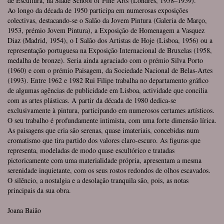
de Escultura, na Slade School of Fine Arts (Londres, 1958–1959).
Ao longo da década de 1950 participa em numerosas exposições
colectivas, destacando-se o Salão da Jovem Pintura (Galeria de Março,
1953, prémio Jovem Pintura), a Exposição de Homenagem a Vasquez
Diaz (Madrid, 1954), o I Salão dos Artistas de Hoje (Lisboa, 1956) ou a
representação portuguesa na Exposição Internacional de Bruxelas (1958,
medalha de bronze). Seria ainda agraciado com o prémio Silva Porto
(1960) e com o prémio Paisagem, da Sociedade Nacional de Belas-Artes
(1993). Entre 1962 e 1982 Rui Filipe trabalha no departamento gráfico
de algumas agências de publicidade em Lisboa, actividade que concilia
com as artes plásticas. A partir da década de 1980 dedica-se
exclusivamente à pintura, participando em numerosos certames artísticos.
O seu trabalho é profundamente intimista, com uma forte dimensão lírica.
As paisagens que cria são serenas, quase imateriais, concebidas num
cromatismo que tira partido dos valores claro-escuro. As figuras que
representa, modeladas de modo quase escultórico e tratadas
pictoricamente com uma materialidade própria, apresentam a mesma
serenidade inquietante, com os seus rostos redondos de olhos escavados.
O silêncio, a nostalgia e a desolação tranquila são, pois, as notas
principais da sua obra.
Joana Baião