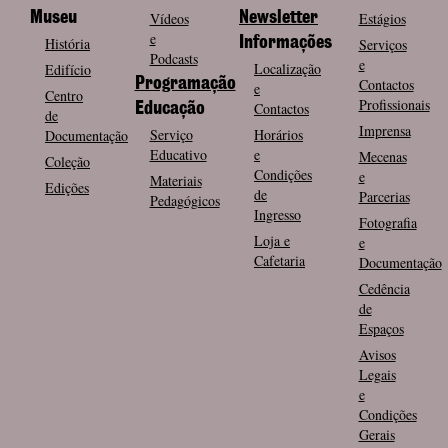
Museu
Vídeos
Newsletter
Estágios
e
História
Informações
Serviços
Podcasts
e
Localização
Edifício
Programação
Contactos
e
Centro
Profissionais
Contactos
Educação
de
Imprensa
Serviço
Horários
Documentação
Educativo
e
Mecenas
Coleção
Condições
e
Materiais
Edições
de
Parcerias
Pedagógicos
Ingresso
Fotografia
Loja e
e
Cafetaria
Documentação
Cedência
de
Espaços
Avisos
Legais
e
Condições
Gerais