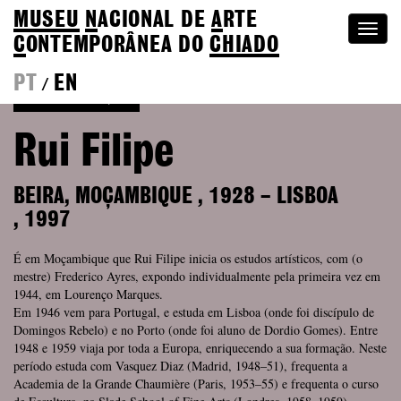
MUSEU
N
ACIONAL
DE
A
RTE
Togg
C
ONTEMPORÂNEA DO
CHIADO
navi
PT
EN
/
Voltar à Coleção
Rui Filipe
BEIRA, MOÇAMBIQUE
,
1928
–
LISBOA
,
1997
É em Moçambique que Rui Filipe inicia os estudos artísticos, com (o
mestre) Frederico Ayres, expondo individualmente pela primeira vez em
1944, em Lourenço Marques.
Em 1946 vem para Portugal, e estuda em Lisboa (onde foi discípulo de
Domingos Rebelo) e no Porto (onde foi aluno de Dordio Gomes). Entre
1948 e 1959 viaja por toda a Europa, enriquecendo a sua formação. Neste
período estuda com Vasquez Diaz (Madrid, 1948–51), frequenta a
Academia de la Grande Chaumière (Paris, 1953–55) e frequenta o curso