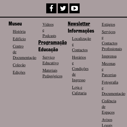
Museu
Vídeos
Newsletter
Estágios
e
História
Informações
Serviços
Podcasts
e
Localização
Edifício
Programação
Contactos
e
Centro
Profissionais
Contactos
Educação
de
Imprensa
Serviço
Horários
Documentação
Educativo
e
Mecenas
Coleção
Condições
e
Materiais
Edições
de
Parcerias
Pedagógicos
Ingresso
Fotografia
Loja e
e
Cafetaria
Documentação
Cedência
de
Espaços
Avisos
Legais