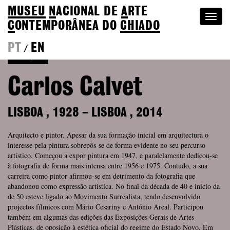
MUSEU
N
ACIONAL
DE
A
RTE
Togg
C
ONTEMPORÂNEA DO
CHIADO
navi
PT
EN
/
Coleção
Carlos Calvet
LISBOA
,
1928
–
LISBOA
,
2014
Arquitecto e pintor. Apesar da sua formação inicial em arquitectura o
interesse pela pintura sobrepôs-se de forma evidente no seu percurso
artístico. Começou a expor pintura em 1947, e paralelamente dedicou-se
à fotografia de forma mais intensa entre 1956 e 1975. Contudo, a sua
carreira como pintor afirmou-se em detrimento da fotografia que
abandonou como expressão artística. No final da década de 40 e início da
de 50 esteve ligado ao Movimento Surrealista, tendo desenvolvido
projectos fílmicos com Mário Cesariny e António Areal. Participou
também em algumas das edições das Exposições Gerais de Artes
Plásticas, de oposição à estética oficial do regime do Estado Novo. Em