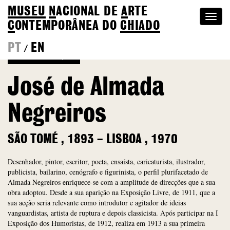
MUSEU
N
ACIONAL
DE
A
RTE
Togg
C
ONTEMPORÂNEA DO
CHIADO
navi
PT
EN
/
Voltar à Coleção
José de Almada
Negreiros
SÃO TOMÉ
,
1893
–
LISBOA
,
1970
Desenhador, pintor, escritor, poeta, ensaísta, caricaturista, ilustrador,
publicista, bailarino, cenógrafo e figurinista, o perfil plurifacetado de
Almada Negreiros enriquece-se com a amplitude de direcções que a sua
obra adoptou. Desde a sua aparição na Exposição Livre, de 1911, que a
sua acção seria relevante como introdutor e agitador de ideias
vanguardistas, artista de ruptura e depois classicista. Após participar na I
Exposição dos Humoristas, de 1912, realiza em 1913 a sua primeira