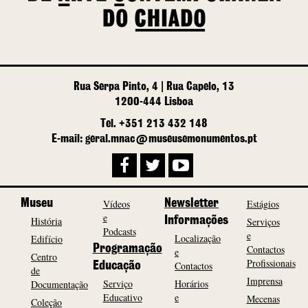
Rua Serpa Pinto, 4 | Rua Capelo, 13
1200-444 Lisboa
Tel. +351 213 432 148
E-mail: geral.mnac@museusemonumentos.pt
Museu
Vídeos
Newsletter
Estágios
e
História
Informações
Serviços
Podcasts
e
Localização
Edifício
Programação
Contactos
e
Centro
Profissionais
Contactos
Educação
de
Imprensa
Serviço
Horários
Documentação
Educativo
e
Mecenas
Coleção