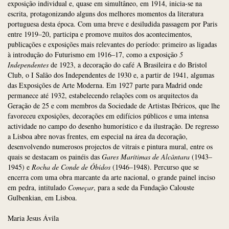
exposição individual e, quase em simultâneo, em 1914, inicia-se na
escrita, protagonizando alguns dos melhores momentos da literatura
portuguesa desta época. Com uma breve e desiludida passagem por Paris
entre 1919–20, participa e promove muitos dos acontecimentos,
publicações e exposições mais relevantes do período: primeiro as ligadas
à introdução do Futurismo em 1916–17, como a exposição
5
Independentes
de 1923, a decoração do café A Brasileira e do Bristol
Club, o I Salão dos Independentes de 1930 e, a partir de 1941, algumas
das Exposições de Arte Moderna. Em 1927 parte para Madrid onde
permanece até 1932, estabelecendo relações com os arquitectos da
Geração de 25 e com membros da Sociedade de Artistas Ibéricos, que lhe
favoreceu exposições, decorações em edifícios públicos e uma intensa
actividade no campo do desenho humorístico e da ilustração. De regresso
a Lisboa abre novas frentes, em especial na área da decoração,
desenvolvendo numerosos projectos de vitrais e pintura mural, entre os
quais se destacam os painéis das
Gares Marítimas de Alcântara
(1943–
1945) e
Rocha de Conde de Óbidos
(1946–1948). Percurso que se
encerra com uma obra marcante da arte nacional, o grande painel inciso
em pedra, intitulado
Começar
, para a sede da Fundação Calouste
Gulbenkian, em Lisboa.
Maria Jesus Ávila