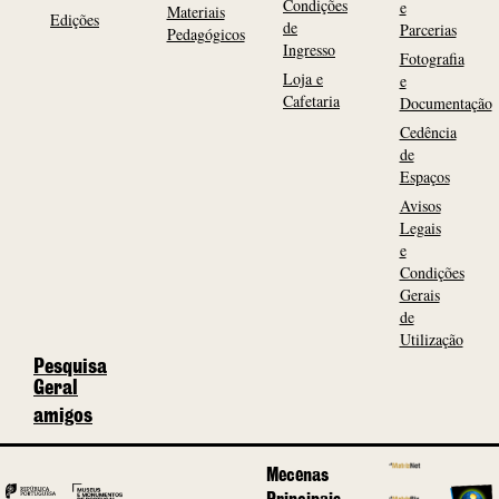
Condições
e
Materiais
Edições
de
Parcerias
Pedagógicos
Ingresso
Fotografia
Loja e
e
Cafetaria
Documentação
Cedência
de
Espaços
Avisos
Legais
e
Condições
Gerais
de
Utilização
Pesquisa
Geral
amigos
Mecenas