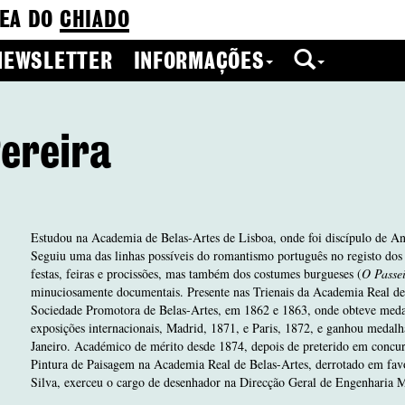
EA DO
CHIADO
NEWSLETTER
INFORMAÇÕES
ereira
Estudou na Academia de Belas-Artes de Lisboa, onde foi discípulo de A
Seguiu uma das linhas possíveis do romantismo português no registo dos
festas, feiras e procissões, mas também dos costumes burgueses (
O Passe
minuciosamente documentais. Presente nas Trienais da Academia Real de 
Sociedade Promotora de Belas-Artes, em 1862 e 1863, onde obteve medal
exposições internacionais, Madrid, 1871, e Paris, 1872, e ganhou medal
Janeiro. Académico de mérito desde 1874, depois de preterido em concur
Pintura de Paisagem na Academia Real de Belas-Artes, derrotado em favo
Silva, exerceu o cargo de desenhador na Direcção Geral de Engenharia Mi