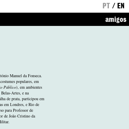
PT
/
EN
amigos
ntónio Manuel da Fonseca.
 costumes populares, em
io Público
), em ambientes
Belas-Artes, e na
ha de prata, participou em
has em Londres, e Rio de
so para Professor de
r de João Cristino da
litar.