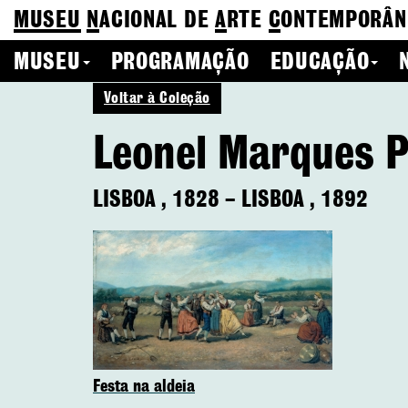
MUSEU
N
ACIONAL
DE
A
RTE
C
ONTEMPORÂN
MUSEU
PROGRAMAÇÃO
EDUCAÇÃO
Voltar à Coleção
Leonel Marques P
LISBOA
,
1828
–
LISBOA
,
1892
Festa na aldeia