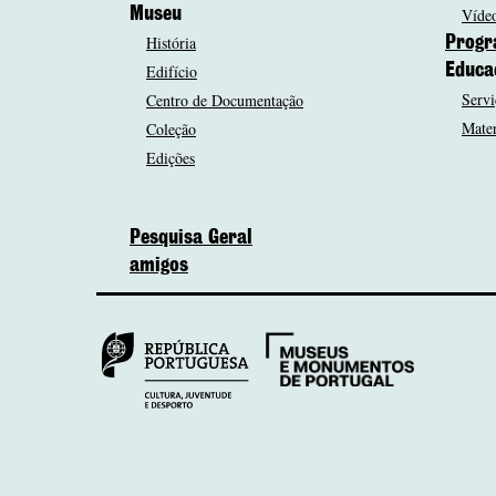
Museu
Vídeo
História
Progr
Edifício
Educa
Servi
Centro de Documentação
Mater
Coleção
Edições
Pesquisa Geral
amigos