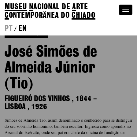
MUSEU
N
ACIONAL
DE
A
RTE
Togg
C
ONTEMPORÂNEA DO
CHIADO
navi
PT
EN
/
Voltar à Coleção
José Simões de
Almeida Júnior
(Tio)
FIGUEIRÓ DOS VINHOS
,
1844
–
LISBOA
,
1926
Simões de Almeida Tio, assim denominado e conhecido para se distinguir
do seu sobrinho homónimo, também escultor. Ingressa como aprendiz no
Arsenal do Exército, onde seu pai era chefe da oficina de fundição de