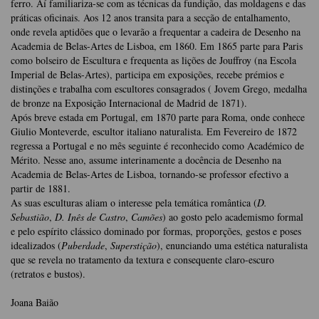
ferro. Aí familiariza-se com as técnicas da fundição, das moldagens e das
práticas oficinais. Aos 12 anos transita para a secção de entalhamento,
onde revela aptidões que o levarão a frequentar a cadeira de Desenho na
Academia de Belas-Artes de Lisboa, em 1860. Em 1865 parte para Paris
como bolseiro de Escultura e frequenta as lições de Jouffroy (na Escola
Imperial de Belas-Artes), participa em exposições, recebe prémios e
distinções e trabalha com escultores consagrados ( Jovem Grego, medalha
de bronze na Exposição Internacional de Madrid de 1871).
Após breve estada em Portugal, em 1870 parte para Roma, onde conhece
Giulio Monteverde, escultor italiano naturalista. Em Fevereiro de 1872
regressa a Portugal e no mês seguinte é reconhecido como Académico de
Mérito. Nesse ano, assume interinamente a docência de Desenho na
Academia de Belas-Artes de Lisboa, tornando-se professor efectivo a
partir de 1881.
As suas esculturas aliam o interesse pela temática romântica (
D.
Sebastião
,
D. Inês de Castro
,
Camões
) ao gosto pelo academismo formal
e pelo espírito clássico dominado por formas, proporções, gestos e poses
idealizados (
Puberdade
,
Superstição
), enunciando uma estética naturalista
que se revela no tratamento da textura e consequente claro-escuro
(retratos e bustos).
Joana Baião