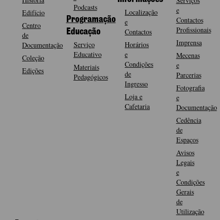
Serviços
Podcasts
e
Localização
Edifício
Programação
Contactos
e
Centro
Profissionais
Contactos
Educação
de
Imprensa
Serviço
Horários
Documentação
Educativo
e
Mecenas
Coleção
Condições
e
Materiais
Edições
de
Parcerias
Pedagógicos
Ingresso
Fotografia
Loja e
e
Cafetaria
Documentação
Cedência
de
Espaços
Avisos
Legais
e
Condições
Gerais
de
Utilização