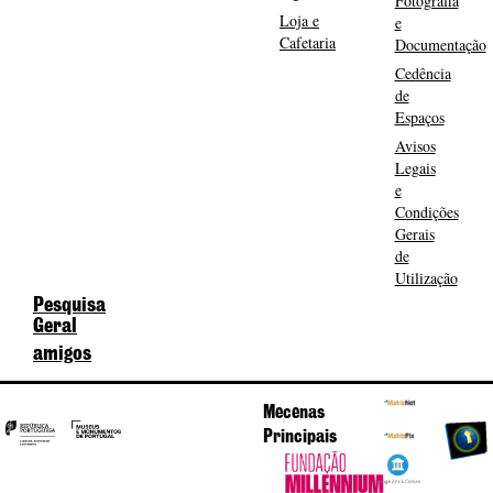
Fotografia
Loja e
e
Cafetaria
Documentação
Cedência
de
Espaços
Avisos
Legais
e
Condições
Gerais
de
Utilização
Pesquisa
Geral
amigos
Mecenas
Principais