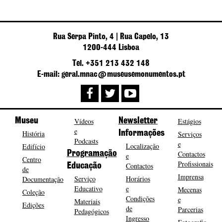
Rua Serpa Pinto, 4 | Rua Capelo, 13
1200-444 Lisboa
Tel. +351 213 432 148
E-mail: geral.mnac@museusemonumentos.pt
Museu
Vídeos
Newsletter
Estágios
e
História
Informações
Serviços
Podcasts
e
Localização
Edifício
Programação
Contactos
e
Centro
Profissionais
Contactos
Educação
de
Imprensa
Serviço
Horários
Documentação
Educativo
e
Mecenas
Coleção
Condições
e
Materiais
Edições
de
Parcerias
Pedagógicos
Ingresso