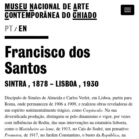
MUSEU
N
ACIONAL
DE
A
RTE
Togg
C
ONTEMPORÂNEA DO
CHIADO
navi
PT
EN
/
Voltar à Coleção
Francisco dos
Santos
SINTRA
,
1878
–
LISBOA
,
1930
Discípulo de Simões de Almeida e Carlos Verlet, em Lisboa, partiu para
Roma, onde permaneceu de 1906 a 1909, e realizou obras reveladoras de
um espírito sentimentalmente trágico, como
Crepúsculo
. Na sua
diversificada produção, distinguiu-se pelo dinamismo e vigor, por vezes
com influências de Rodin, das suas intervenções na estatuária lisboeta,
como o
Marinheiro ao leme
, de 1913, no Cais do Sodré, um pensativo
Prometeu
, de 1917, no Jardim Constantino, o busto da
República
, na